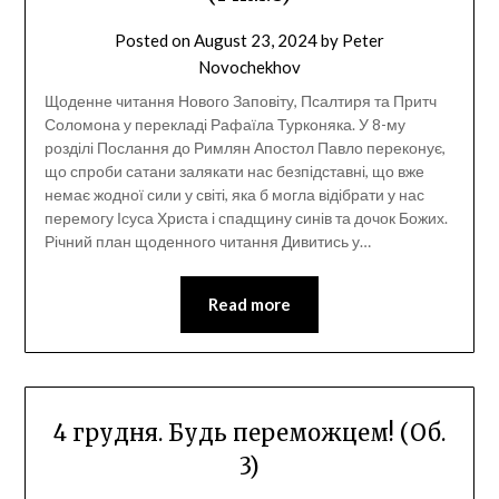
Posted on
August 23, 2024
by
Peter
Novochekhov
Щоденне читання Нового Заповіту, Псалтиря та Притч
Соломона у перекладі Рафаїла Турконяка. У 8-му
розділі Послання до Римлян Апостол Павло переконує,
що спроби сатани залякати нас безпідставні, що вже
немає жодної сили у світі, яка б могла відібрати у нас
перемогу Ісуса Христа і спадщину синів та дочок Божих.
Річний план щоденного читання Дивитись у…
Read more
4 грудня. Будь переможцем! (Об.
3)