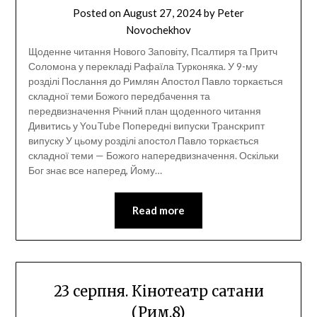
Posted on
August 27, 2024
by
Peter
Novochekhov
Щоденне читання Нового Заповіту, Псалтиря та Притч
Соломона у перекладі Рафаїла Турконяка. У 9-му
розділі Послання до Римлян Апостол Павло торкається
складної теми Божого передбачення та
передвизначення Річний план щоденного читання
Дивитись у YouTube Попередні випуски Транскрипт
випуску У цьому розділі апостол Павло торкається
складної теми — Божого напередвизначення. Оскільки
Бог знає все наперед, Йому…
Read more
23 серпня. Кінотеатр сатани
(Рим.8)