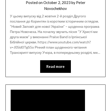
Posted on
October 2, 2023
by
Peter
Novochekhov
У цьому випуску від 2 жовтня 2-й розділ Другого
послання до Коринтян із коротким історичним оглядом.
“Новий Заповіт для нової України” – щоденна програма
Петра Новочеха. На початку звучить пісня “У Христі ми
друга маєм” у виконанні Praise Band із Ірпінської
Біблійної церкви. https://www.youtube.com/watch?
v=J05id0TgS5o Річний план щоденного читання
Транскрипт випуску Учора, в попередньому розділі, ми…
Read more