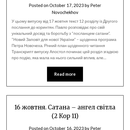
Posted on
October 17, 2023
by
Peter
Novochekhov
У цьому випуску від 17 жовтня текст 12 розділу із Другого
послання до коринтян. Павло розповідає про свій
унікальний досвід та боротьбу з “посланцем сатани”.
“Новий Заповіт для нової України” – щоденна програма
Петра Новочеха. Річний план щоденного читання
Транскрипт випуску Апостол починає цей розділ згадкою
про подію, яка мала на нього сильний вплив, але…
Read more
16 жовтня. Сатана – ангел світла
(2 Кор 11)
Posted on
October 16, 2023
by
Peter