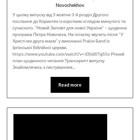
Novochekhov
У цьому випуску від 3 жовтня 3-й розділ Другого
послання до Коринтян із коротким оглядом минулого та
сучасного. “Новий Заповіт для нової України” – щоденна
програма Петра Новочеха. На початку звучить пісня “У
Христі ми друга маєм” у виконанні Praise Band із
Ірпінської Біблійної церкви.
https://www.youtube.com/watch?v=J05id0TgS5o Річний
план щоденного читання Транскрипт випуску
Знайомлячись з листуванням…
Read more