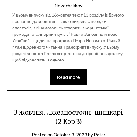
Novochekhov
У цьому випуску від 16 жовтня текст 11 розділу із Другого
послання до коринтян. Павло викриває псевдо-
апостолів, які намагались утворити з коринтської
громади тоталітарний культ. “Новий Заповіт для нової
України” – щоденна програма Петра Новочеха. Річний
план щоденного читання Транскрипт випуску У цьому
розділі апостол Павло звертається до іронії та сарказму,
щоб підкреслити, з одного…
Read more
3 жовтня. Лжеапостоли-шинкарі
(2 Кор 3)
Posted on
October 3, 2023
by
Peter