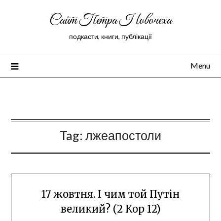
Сайт Петра Новочеха
подкасти, книги, публікації
Menu
Peter Novochekhov
Tag:
лжеапостоли
17 жовтня. І чим той Путін
великий? (2 Кор 12)