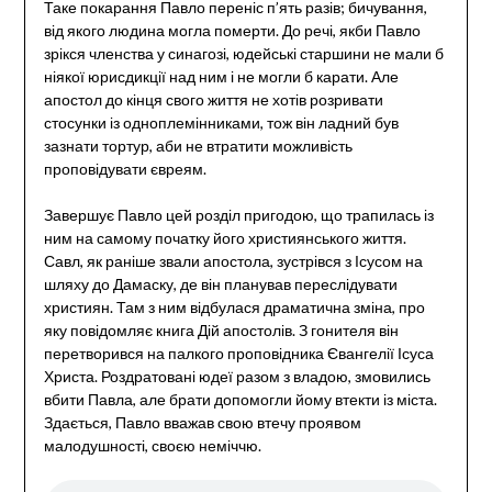
Таке покарання Павло переніс п’ять разів; бичування,
від якого людина могла померти. До речі, якби Павло
зрікся членства у синагозі, юдейські старшини не мали б
ніякої юрисдикції над ним і не могли б карати. Але
апостол до кінця свого життя не хотів розривати
стосунки із одноплемінниками, тож він ладний був
зазнати тортур, аби не втратити можливість
проповідувати євреям.
Завершує Павло цей розділ пригодою, що трапилась із
ним на самому початку його християнського життя.
Савл, як раніше звали апостола, зустрівся з Ісусом на
шляху до Дамаску, де він планував переслідувати
християн. Там з ним відбулася драматична зміна, про
яку повідомляє книга Дій апостолів. З гонителя він
перетворився на палкого проповідника Євангелії Ісуса
Христа. Роздратовані юдеї разом з владою, змовились
вбити Павла, але брати допомогли йому втекти із міста.
Здається, Павло вважав свою втечу проявом
малодушності, своєю неміччю.