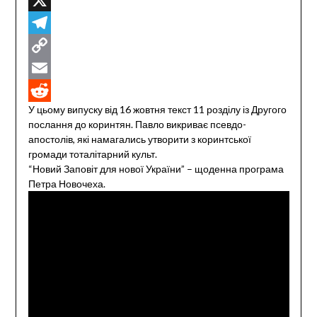
X
Telegram
Copy
Link
Email
У цьому випуску від 16 жовтня текст 11 розділу із Другого
Reddit
послання до коринтян. Павло викриває псевдо-
апостолів, які намагались утворити з коринтської
громади тоталітарний культ.
“Новий Заповіт для нової України” – щоденна програма
Петра Новочеха.