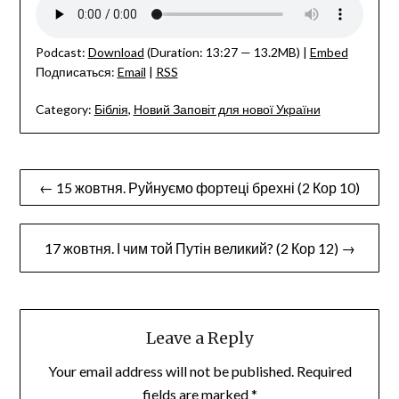
Podcast:
Download
(Duration: 13:27 — 13.2MB) |
Embed
Подписаться:
Email
|
RSS
Category:
Біблія
,
Новий Заповіт для нової України
Post
← 15 жовтня. Руйнуємо фортеці брехні (2 Кор 10)
navigation
17 жовтня. І чим той Путін великий? (2 Кор 12) →
Leave a Reply
Your email address will not be published.
Required
fields are marked
*