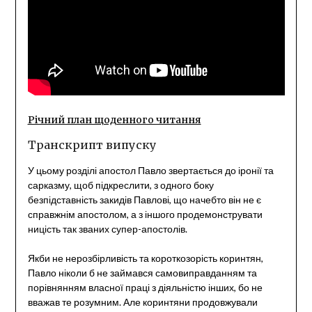
Річний план щоденного читання
Транскрипт випуску
У цьому розділі апостол Павло звертається до іронії та
сарказму, щоб підкреслити, з одного боку
безпідставність закидів Павлові, що начебто він не є
справжнім апостолом, а з іншого продемонструвати
ницість так званих супер-апостолів.
Якби не нерозбірливість та короткозорість коринтян,
Павло ніколи б не займався самовиправданням та
порівнянням власної праці з діяльністю інших, бо не
вважав те розумним. Але коринтяни продовжували