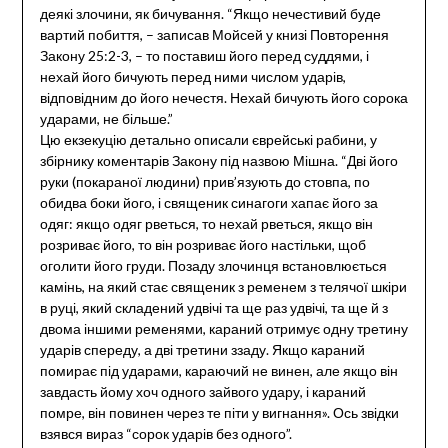
деякі злочини, як бичування. “Якщо нечестивий буде
вартий побиття, – записав Мойсей у книзі Повторення
Закону 25:2-3, – то поставиш його перед суддями, і
нехай його бичують перед ними числом ударів,
відповідним до його нечестя. Нехай бичують його сорока
ударами, не більше.”
Цю екзекуцію детально описали єврейські рабини, у
збірнику коментарів Закону під назвою Мішна. “Дві його
руки (покараної людини) прив’язують до стовпа, по
обидва боки його, і священик синагоги хапає його за
одяг: якщо одяг рветься, то нехай рветься, якщо він
розриває його, то він розриває його настільки, щоб
оголити його груди. Позаду злочинця встановлюється
камінь, на який стає священик з ременем з телячої шкіри
в руці, який складений удвічі та ще раз удвічі, та ще й з
двома іншими ременями, караний отримує одну третину
ударів спереду, а дві третини ззаду. Якщо караний
помирає під ударами, караючий не винен, але якщо він
завдасть йому хоч одного зайвого удару, і караний
помре, він повинен через те піти у вигнання». Ось звідки
взявся вираз “сорок ударів без одного”.