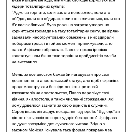
лідери тоталітарних культів:
“Адже ви терпите, коли вас хто поневолює, коли хто
об’їдає, коли хто обдирає, коли хто величається, коли хто
б’є вас в обличчя.” Була реальна загроза утворення
коринтської громади на таку тоталітарну секту, де віряни
зазнавали необгрунтованих обмежень, з них здирали
поборами гроші, і в той же момент принижували, а то
навіть й фізично ображали. Павло з гіркою іронією
констатує: нам би на таке терпіння пройдисвітів сил би
не вистачило.
Менш за все апостол бажав би нагадувати про свої
досягнення та апостольський статус, але щоб яскравіше
продемонструвати безпідставність претензій
лжевчителів на апостольство, Павло перелічує свої
діяння, як апостола, а також численні страждання, які
йому довелося зазнати за свою вірність в служінні.
Серед інших він згадує покарання від юдеїв: “Від юдеїв я
дістав п’ять разів по сорок ударів без одного.” Ця фраза
не дуже зрозуміла для сучасного читача. Згідно з
законом Мойсея, існувала така форма покарання за