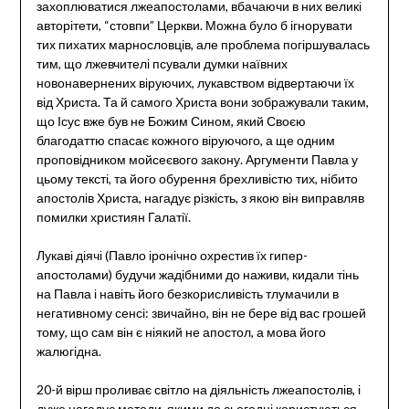
захоплюватися лжеапостолами, вбачаючи в них великі
авторітети, “стовпи” Церкви. Можна було б ігнорувати
тих пихатих марнословців, але проблема погіршувалась
тим, що лжевчителі псували думки наївних
новонавернених віруючих, лукавством відвертаючи їх
від Христа. Та й самого Христа вони зображували таким,
що Ісус вже був не Божим Сином, який Своєю
благодаттю спасає кожного віруючого, а ще одним
проповідником мойсеєвого закону. Аргументи Павла у
цьому тексті, та його обурення брехливістю тих, нібито
апостолів Христа, нагадує різкість, з якою він виправляв
помилки християн Галатії.
Лукаві діячі (Павло іронічно охрестив їх гипер-
апостолами) будучи жадібними до наживи, кидали тінь
на Павла і навіть його безкорисливість тлумачили в
негативному сенсі: звичайно, він не бере від вас грошей
тому, що сам він є ніякий не апостол, а мова його
жалюгідна.
20-й вірш проливає світло на діяльність лжеапостолів, і
дуже нагадує методи, якими до сьогодні користуються