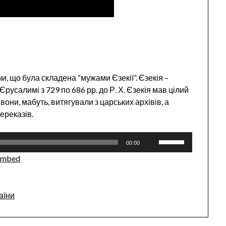
и, що була складена “мужами Єзекії”. Єзекія –
усалимі з 729 по 686 рр. до Р. Х. Єзекія мав цілий
вони, мабуть, витягували з царських архівів, а
ереказів.
Use
00:00
Up/Down
Embed
Arrow
keys
to
аїни
increase
or
decrease