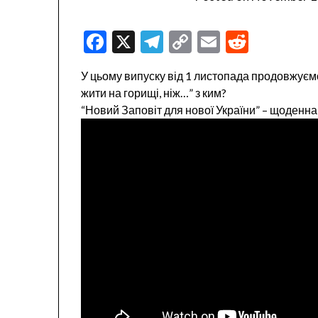
Facebook
X
Telegram
Copy
Email
Reddit
Link
У цьому випуску від 1 листопада продовжуєм
жити на горищі, ніж…” з ким?
“Новий Заповіт для нової України” – щоденн