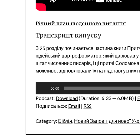
Річний план щоденного читання
Транскрипт випуску
З 25 розділу починається частина книги Притч
юдейський цар-реформатор, який царював у Єр
штат численних писарів, і ці притчі Соломона 
можливо, відновлювали їх на підставі усних п
Audio
00:00
Player
Podcast:
Download
(Duration: 6:33 — 6.0MB) |
Подписаться:
Email
|
RSS
Category:
Біблія
,
Новий Заповіт для нової Укр