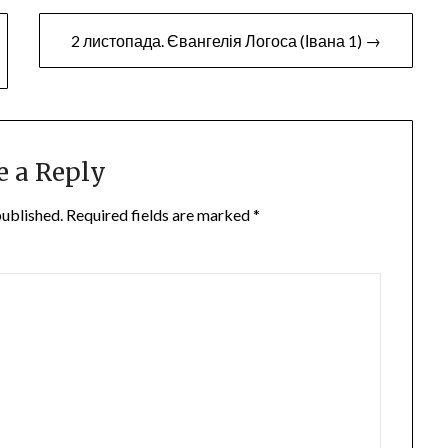
volume.
2 листопада. Євангелія Логоса (Івана 1) →
e a Reply
published.
Required fields are marked
*