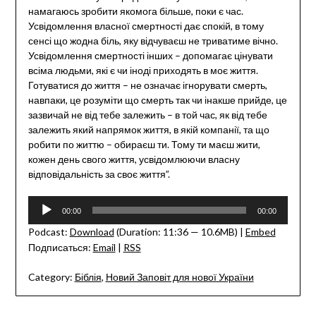
намагаюсь зробити якомога більше, поки є час.
Усвідомлення власної смертності дає спокій, в тому
сенсі що жодна біль, яку відчуваєш не триватиме вічно.
Усвідомлення смертності інших – допомагає цінувати
всіма людьми, які є чи іноді приходять в моє життя.
Готуватися до життя – не означає ігнорувати смерть,
навпаки, це розуміти що смерть так чи інакше прийде, це
зазвичай не від тебе залежить – в той час, як від тебе
залежить який напрямок життя, в якій компанії, та що
робити по життю – обираєш ти. Тому ти маєш жити,
кожен день свого життя, усвідомлюючи власну
відповідальність за своє життя”.
Audio
00:00
00:00
Player
Podcast:
Download
(Duration: 11:36 — 10.6MB) |
Embed
Подписаться:
Email
|
RSS
Category:
Біблія
,
Новий Заповіт для нової України