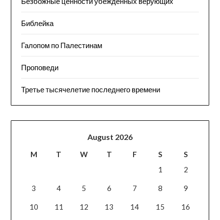
Безбожные ценности убежденных верующих
Библейка
Галопом по Палестинам
Проповеди
Третье тысячелетие последнего времени
August 2026
M
T
W
T
F
S
S
1
2
3
4
5
6
7
8
9
10
11
12
13
14
15
16