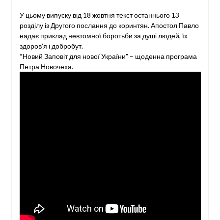
Link
У цьому випуску від 18 жовтня текст останнього 13
розділу із Другого послання до коринтян. Апостол Павло
надає приклад невтомної боротьби за душі людей, їх
здоров’я і добробут.
“Новий Заповіт для нової України” – щоденна програма
Петра Новочеха.