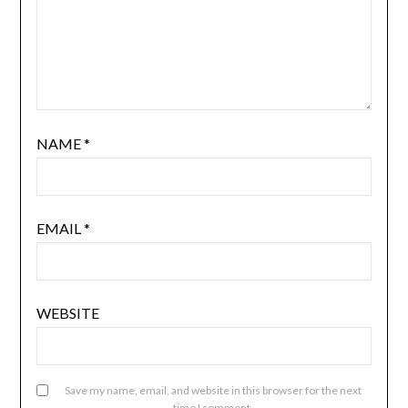
NAME
*
EMAIL
*
WEBSITE
Save my name, email, and website in this browser for the next
time I comment.