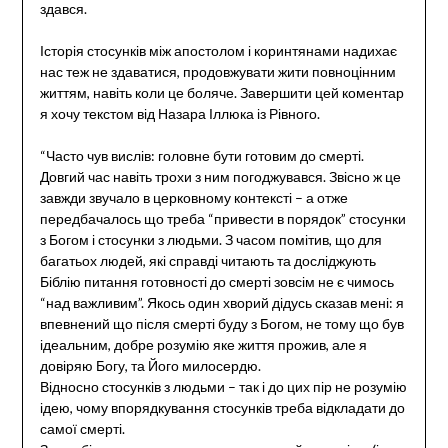
здався.
Історія стосунків між апостолом і коринтянами надихає
нас теж не здаватися, продовжувати жити повноцінним
життям, навіть коли це боляче. Завершити цей коментар
я хочу текстом від Назара Іллюка із Рівного.
“Часто чув вислів: головне бути готовим до смерті.
Довгий час навіть трохи з ним погоджувався. Звісно ж це
завжди звучало в церковному контексті – а отже
передбачалось що треба “привести в порядок” стосунки
з Богом і стосунки з людьми. З часом помітив, що для
багатьох людей, які справді читають та досліджують
Біблію питання готовності до смерті зовсім не є чимось
“над важливим”. Якось один хворий дідусь сказав мені: я
впевнений що після смерті буду з Богом, не тому що був
ідеальним, добре розумію яке життя прожив, але я
довіряю Богу, та Його милосердю.
Відносно стосунків з людьми – так і до цих пір не розумію
ідею, чому впорядкування стосунків треба відкладати до
самої смерті.