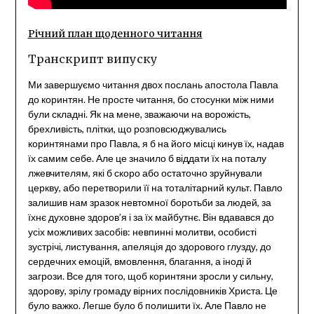
Річний план щоденного читання
Транскрипт випуску
Ми завершуємо читання двох послань апостола Павла
до коринтян. Не просте читання, бо стосунки між ними
були складні. Як на мене, зважаючи на ворожість,
брехливість, плітки, що розповсюджувались
коринтянами про Павла, я б на його місці кинув їх, надав
їх самим себе. Але це значило б віддати їх на поталу
лжевчителям, які б скоро або остаточно зруйнували
церкву, або перетворили її на тоталітарний культ. Павло
залишив нам зразок невтомної боротьби за людей, за
їхнє духовне здоров’я і за їх майбутнє. Він вдавався до
усіх можливих засобів: невпинні молитви, особисті
зустрічі, листування, апеляція до здорового глузду, до
сердечних емоцій, вмовлення, благання, а іноді й
загрози. Все для того, щоб коринтяни зросли у сильну,
здорову, зрілу громаду вірних послідовників Христа. Це
було важко. Легше було б полишити їх. Але Павло не