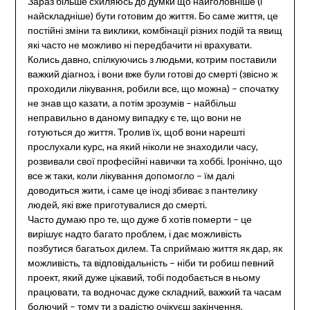
Зараз більше схиляюсь до думки що найголовніше (і
найскладніше) бути готовим до життя. Бо саме життя, це
постійні зміни та виклики, комбінації різних подій та явищ
які часто не можливо ні передбачити ні врахувати.
Колись давно, спілкуючись з людьми, котрим поставили
важкий діагноз, і вони вже були готові до смерті (звісно ж
проходили лікування, робили все, що можна) – спочатку
не знав що казати, а потім зрозумів – найбільш
неправильно в даному випадку є те, що вони не
готуються до життя. Тролив їх, щоб вони нарешті
прослухали курс, на який ніколи не знаходили часу,
розвивали свої професійні навички та хоббі. Іронічно, що
все ж таки, коли лікування допомогло – їм далі
доводиться жити, і саме це іноді збиває з пантелику
людей, які вже приготувалися до смерті.
Часто думаю про те, що дуже б хотів померти – це
вирішує надто багато проблем, і дає можливість
позбутися багатьох дилем. Та сприймаю життя як дар, як
можливість, та відповідальність – ніби ти робиш певний
проект, який дуже цікавий, тобі подобається в ньому
працювати, та водночас дуже складний, важкий та часам
болючий – тому ти з радістю очікуєш закінчення,