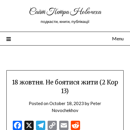
Сайт Петра Новочеха
подкасти, книги, публікації
Menu
Peter Novochekhov
18 жовтня. Не боятися жити (2 Кор
13)
Posted on
October 18, 2023
by
Peter
Novochekhov
Facebook
X
Telegram
Copy
Email
Reddit