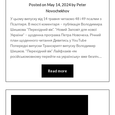
Posted on
May 14, 2024
by
Peter
Novochekhov
У цьому випуску від 14 травня читаємо 48 і 49 псалми з
Псалтиря. В якості коментаря – публікація Володимира
Шишкова “Перехідний вік”. “Новий Заповіт для нової
України” – щоденна програма Петра Новочеха. Річний
план щоденного читання Дивитись у YouTube
Попередні випуски Транскрипт випуску Володимир
Шишков. “Перехідний вік” Лайфхаків «як
російськомовному перейти на українську» вже безліч….
Read more