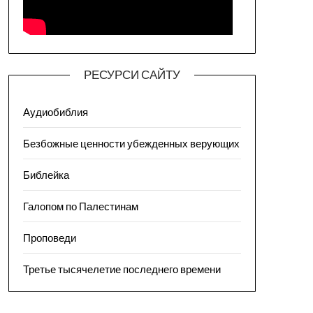
РЕСУРСИ САЙТУ
Аудиобиблия
Безбожные ценности убежденных верующих
Библейка
Галопом по Палестинам
Проповеди
Третье тысячелетие последнего времени