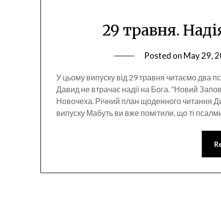
29 травня. Наді
Posted on
May 29, 
У цьому випуску від 29 травня читаємо два п
Давид не втрачає надії на Бога. “Новий Запо
Новочеха. Річний план щоденного читання Д
випуску Мабуть ви вже помітили, що ті псалм
R