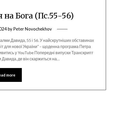
я на Бога (Пс.55-56)
2024
by
Peter Novochekhov
салми Давида, 55 і 56. У найскрутніших обставинах
віт для нової України” – щоденна програма Петра
ивитись у YouTube Попередні випуски Транскрипт
и Давида, де він скаржиться на…
ead more