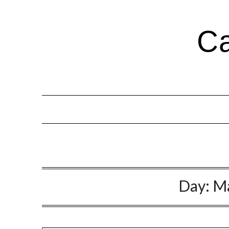
Са
Day:
Ma