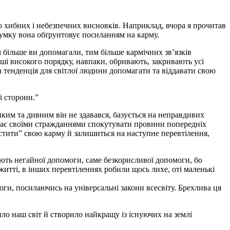
до хибних і небезпечних висновків. Наприклад, вчора я прочитав
 думку вона обґрунтовує посиланням на карму.
м більше ви допомагали, тим більше кармічних зв’язків
ші високого порядку, навпаки, обривають, закривають усі
а тенденція для світлої людини допомагати та віддавати свою
і сторони.”
диким та дивним він не здавався, базується на неправдивих
 має своїми стражданнями спокутувати провини попередніх
стити” свою карму й залишиться на наступне перевтілення,
ують негайної допомоги, саме безкорисливої допомоги, бо
 житті, в інших перевтіленнях робили щось лихе, оті маленькі
омоги, посилаючись на універсальні закони всесвіту. Брехлива ця
нило наш світ й створило найкращу із існуючих на землі