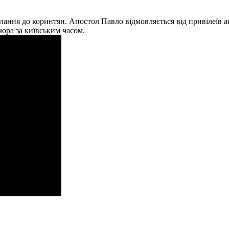
слання до коринтян. Апостол Павло відмовляється від привілеїв 
ора за київським часом.