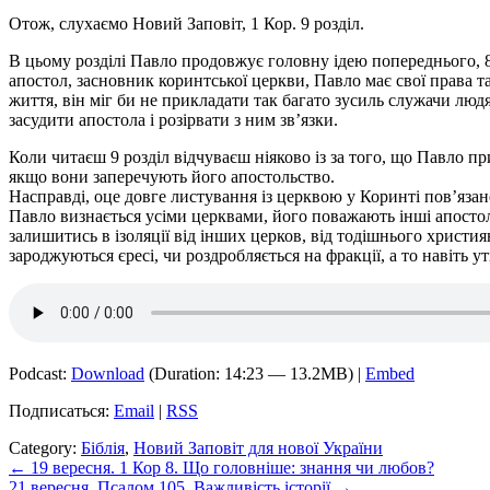
Отож, слухаємо Новий Заповіт, 1 Кор. 9 розділ.
В цьому розділі Павло продовжує головну ідею попереднього, 8-г
апостол, засновник коринтської церкви, Павло має свої права т
життя, він міг би не прикладати так багато зусиль служачи люд
засудити апостола і розірвати з ним зв’язки.
Коли читаєш 9 розділ відчуваєш ніяково із за того, що Павло 
якщо вони заперечують його апостольство.
Насправді, оце довге листування із церквою у Коринті пов’яза
Павло визнається усіми церквами, його поважають інші апостоли
залишитись в ізоляції від інших церков, від тодішнього христи
зароджуються єресі, чи роздробляється на фракції, а то навіть у
Podcast:
Download
(Duration: 14:23 — 13.2MB) |
Embed
Подписаться:
Email
|
RSS
Category:
Біблія
,
Новий Заповіт для нової України
Post
← 19 вересня. 1 Кор 8. Що головніше: знання чи любов?
21 вересня. Псалом 105. Важливість історії →