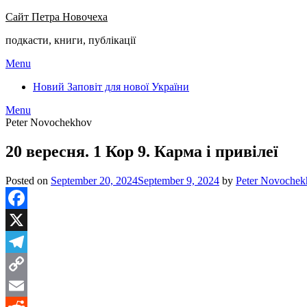
Сайт Петра Новочеха
подкасти, книги, публікації
Menu
Новий Заповіт для нової України
Menu
Peter Novochekhov
20 вересня. 1 Кор 9. Карма і привілеї
Posted on
September 20, 2024
September 9, 2024
by
Peter Novochek
Facebook
X
Telegram
Copy