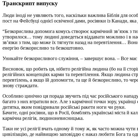
Транскрипт випуску
Люди іноді не уявляють того, наскільки важлива Біблія для осо
пост на Фейсбуці однієї освіченої дами, росіянки із Канади, я
“Безкорислива допомога комусь створює кармічний зв’язок з тим
утворилося… тому людині доведеться віддавати можливо і в нас
зв’язки з тим, що може їх тягнути назад на перевтілення… Вон
енергію безкорисливо та безкоштовно.
Уникайте безкорисливого служіння, – завершує вона. – Все має 
Висновок, що робить ця, нібито релігійна людина (бо на її стор
релігійних концепціях карми та перевтілення. Якщо людина ст
перевтілень, а якщо їй допомогти, та ще й безкорисливо, то ч
знову страждати.
Особливо цинічно ця порада звучить під час російського напад
багато з них втратили все. Але з кармічної точки зору, українці
дитятка, яким повідривали російські ракети ноги чи руки.
Бачите, одні росіяни, що в Росії, бомблять українські міста й к
кармічна релігія, людиноневисницька.
Таки не усі релігії вчать одному й тому ж, як часто можна чути
цивілізацію, де найвищою заповіддю є наказ любити Бога та о