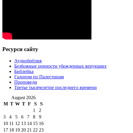
Ресурси сайту
Аудиобиблия
Безбожные ценности убежденных верующих
Библейка
Галопом по Палестинам
Проповеди
Третье тысячелетие последнего времени
August 2026
M
T
W
T
F
S
S
1
2
3
4
5
6
7
8
9
10
11
12
13
14
15
16
17
18
19
20
21
22
23