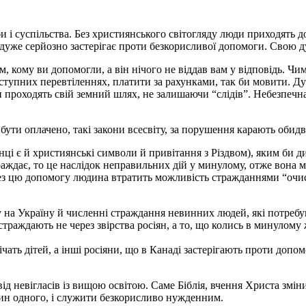
би і суспільства. Без християнського світогляду люди приходять 
ка дуже серйозно застерігає проти безкорисливої допомоги. Свою
, кому ви допомогли, а він нічого не віддав вам у відповідь. Чи
тупних перевтіленнях, платити за рахунками, так би мовити. Ду
и проходять свій земний шлях, не залишаючи “слідів”. Небезпечн
бути оплачено, такі закони всесвіту, за порушення карають обидв
інці є й християнські символи й привітання з Різдвом), яким би 
раждає, то це наслідок неправильних дій у минулому, отже вона
ерез цю допомогу людина втратить можливість стражданнями “очи
у на Україну й численні страждання невинних людей, які потреб
 страждають не через звірства росіян, а то, що колись в минулому
алічать дітей, а інші росіяни, що в Канаді застерігають проти доп
 від невігласів із вищою освітою. Саме Біблія, вчення Христа змі
дин одного, і служити безкорисливо нужденним.