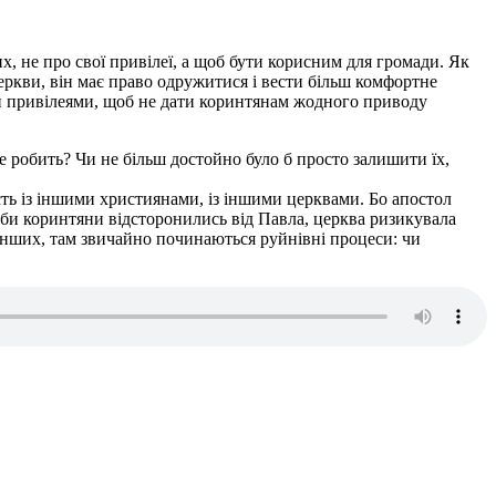
х, не про свої привілеї, а щоб бути корисним для громади. Як
церкви, він має право одружитися і вести більш комфортне
їми привілеями, щоб не дати коринтянам жодного приводу
е робить? Чи не більш достойно було б просто залишити їх,
сть із іншими християнами, із іншими церквами. Бо апостол
Якби коринтяни відсторонились від Павла, церква ризикувала
д інших, там звичайно починаються руйнівні процеси: чи