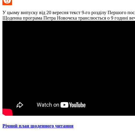
Link
Email
Reddit
У цьому випуску від 20 вересня текст 9-го розділу Першого по
Щоденна програма Петра Новочеха транслюється о 9 годині веч
Річний план щоденного читання