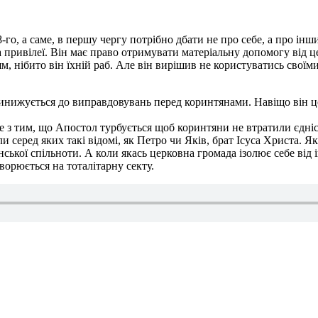
о, а саме, в першу чергу потрібно дбати не про себе, а про інши
а привілеї. Він має право отримувати матеріальну допомогу від 
ям, нібито він їхній раб. Але він вирішив не користуватись сво
принижується до виправдовувань перед коринтянами. Навіщо він ц
не з тим, що Апостол турбується щоб коринтяни не втратили єдні
 серед яких такі відомі, як Петро чи Яків, брат Ісуса Христа. 
янської спільноти. А коли якась церковна громада ізолює себе ві
творюється на тоталітарну секту.