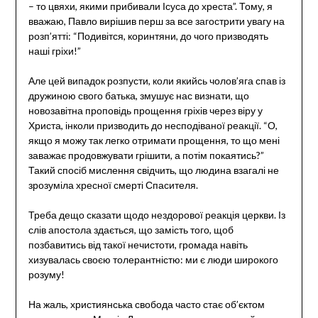
– то цвяхи, якими прибивали Ісуса до хреста”. Тому, я
вважаю, Павло вирішив перш за все загострити увагу на
розп’ятті: “Подивітся, коринтяни, до чого призводять
наші гріхи!”
Але цей випадок розпусти, коли якийсь чолов’яга спав із
дружиною свого батька, змушує нас визнати, що
новозавітна проповідь прощення гріхів через віру у
Христа, інколи призводить до несподіваної реакції. “О,
якщо я можу так легко отримати прощення, то що мені
заважає продовжувати грішити, а потім покаятись?”
Такий спосіб мислення свідчить, що людина взагалі не
зрозуміла хресної смерті Спасителя.
Треба дещо сказати щодо нездорової реакція церкви. Із
слів апостола здається, що замість того, щоб
позбавитись від такої нечистоти, громада навіть
хизувалась своєю толерантністю: ми є люди широкого
розуму!
На жаль, християнська свобода часто стає об’єктом