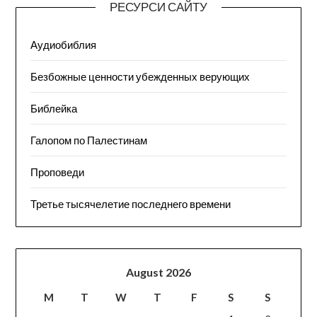
РЕСУРСИ САЙТУ
Аудиобиблия
Безбожные ценности убежденных верующих
Библейка
Галопом по Палестинам
Проповеди
Третье тысячелетие последнего времени
August 2026
M
T
W
T
F
S
S