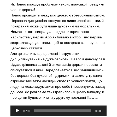
Як Павло вирішує проблему нехристиянської поведінки
членів церкви?
Павло проводить межу між церквою і безбожним світом.
Церковна дисципліна стосується лише членів церкви, й
покарання може бути лише духовним чи моральним.
Немає ніякого виправдання для використання
насильства у церкві. Або як бувало в історії, що церква
зверталась до держави, щоб та покарала за порушення
церковних статутів.
Але це значить, що церковні інструменти
дисциплінування не дуже серйозні. Павло в даному разі
віддає грішника сатані й вимагає від церкви перестати
спілкуватися із ним. Передбачається, що залишившись
без церкви, без духовної підтримки та захисту, грішник
отримає такі важкі наслідки свого гріховного життя, що
людина може задуматися про себе і повернутись назад
до Бога. До речі саме так і трапилось у цьому випадку, й
про це ми будемо читати у другому посланні Павла.
Audio
00:00
00:00
Player