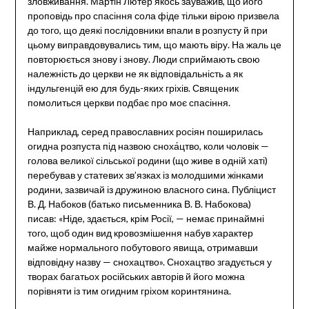
зловживання. Мартін Лютер якось зауважив, що його
проповідь про спасіння сола фіде тільки вірою призвела
до того, що деякі послідовники впали в розпусту й при
цьому виправдовувались тим, що мають віру. На жаль це
повторюється знову і знову. Люди сприймають свою
належність до церкви не як відповідальність а як
індульгенцій ею для будь-яких гріхів. Священик
помолиться церкви подбає про моє спасіння.
Наприклад, серед православних росіян поширилась
огидна розпуста під назвою сноха́цтво, коли чоловік —
голова великої сільської родини (що живе в одній хаті)
перебував у статевих зв’язках із молодшими жінками
родини, зазвичай із дружиною власного сина. Публіцист
В. Д. Набоков (батько письменника В. В. Набокова)
писав: «Ніде, здається, крім Росії, — немає принаймні
того, щоб один вид кровозмішення набув характер
майже нормального побутового явища, отримавши
відповідну назву — снохацтво». Снохацтво згадується у
творах багатьох російських авторів й його можна
порівняти із тим огидним гріхом коринтянина.