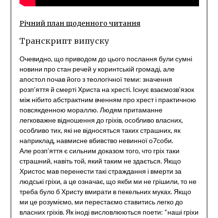
Річний план щоденного читання
Транскрипт випуску
Очевидно, що приводом до цього послання були сумні
новини про стан речей у коринтській громаді, але
апостол почав його з теологічної теми: значення
розп’яття й смерті Христа на хресті. Існує взаємозв’язок
між нібито абстрактним вченням про хрест і практичною
повсякденною мораллю. Людям притаманне
легковажне відношення до гріхів, особливо власних,
особливо тих, які не відносяться таких страшних, як
наприклад, навмисне вбивство невинної о7соби.
Але розп’яття є сильним доказом того, что гріх таки
страшний, навіть той, який таким не здається. Якщо
Христос мав перенести такі страждання і вмерти за
людські гріхи, а це означає, що якби ми не грішили, то не
треба було б Христу вмирати в пекельних муках. Якщо
ми це розуміємо, ми перестаємо ставитись легко до
власних гріхів. Як іноді висловлюються поети: “наші гріхи