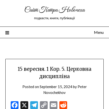
Сайт Петра Новочеха
подкасти, книги, публікації
Menu
Peter Novochekhov
15 вересня. 1 Кор. 5. Церковна
дисципліна
Posted on
September 15, 2024
by
Peter
Novochekhov
Facebook
X
Telegram
Copy
Email
Reddit