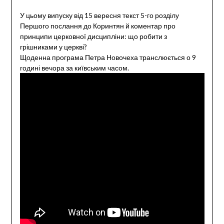
Link
У цьому випуску від 15 вересня текст 5-го розділу
Першого послання до Коринтян й коментар про
принципи церковної дисципліни: що робити з
грішниками у церкві?
Щоденна програма Петра Новочеха транслюється о 9
годині вечора за київським часом.