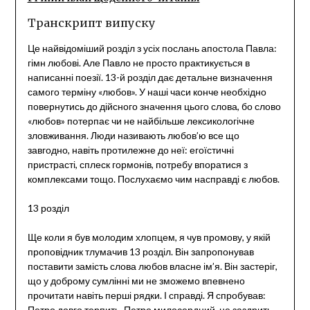
Транскрипт випуску
Це найвідоміший розділ з усіх послань апостола Павла:
гімн любові. Але Павло не просто практикується в
написанні поезії. 13-й розділ дає детальне визначення
самого терміну «любов». У наші часи конче необхідно
повернутись до дійсного значення цього слова, бо слово
«любов» потерпає чи не найбільше лексикологічне
зловживання. Люди називають любов’ю все що
завгодно, навіть протилежне до неї: егоїстичні
пристрасті, сплеск гормонів, потребу впоратися з
комплексами тощо. Послухаємо чим насправді є любов.
13 розділ
Ще коли я був молодим хлопцем, я чув промову, у якій
проповідник тлумачив 13 розділ. Він запропонував
поставити замість слова любов власне ім’я. Він застеріг,
що у доброму сумлінні ми не зможемо впевнено
прочитати навіть перші рядки. І справді. Я спробував:
Петро довго терпить, Петро милосердний, не заздрить,