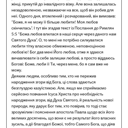
жінці, прикутій до інвалідного візку. Але вона залишалась
незадоволеною, незважаючи на все, щоб він робив для
неї. Одного дня, втомлений і розчарований, він вимовив:
“Боже, я не можу її більше любити! Моя любов
скінчилась”. І тут він згадав текст із Послання до Римлян
5:5 “Божа любов влилася в наші серця через даного нам
Святого Духа”. О, то мені не потрібно силкуватися
любити тітку власною обмеженою, неповноцінною
любов’ю! Бог дав мені Його любов, отже я здаюся
вичавлювати із себе залишки любові, а просто віддаюсь
Богові: Боже, люби її Ти, через мене, бо я сам вже не
можу.
Деяким людям, особливо тим, хто не пережив
народження згори від Бога, ці слова здаються
безглуздою казуїстикою. Але, якщо ми сприймаємо
серйозно повчання Ісуса Христа про необхідність
народження згори, від Духа Святого, й реальність нової
природи, яку дарує Бог тим, хто повірив, то тоді стає
зрозумілим і пояснення апостола Павла щодо всіх його
великих досягнень, що вони є не результат його власних
зусиль, а дії благодаті Божої, тобто Самого Бога, що діяв