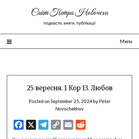
Сайт Петра Новочеха
подкасти, книги, публікації
Menu
Peter Novochekhov
25 вересня. 1 Кор 13. Любов
Posted on
September 25, 2024
by
Peter
Novochekhov
Facebook
X
Telegram
Copy
Email
Reddit
Link