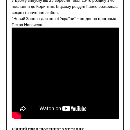
У цьому випуску від 25 вересня текст 13-го розділу 1-го
послання до Коринтян. В цьому розділі Павло розкриває
секрет і значення любові.
“Новий Заповіт для нової України” – щоденна програма
Петра Новочеха.
Річний план щоденного читання