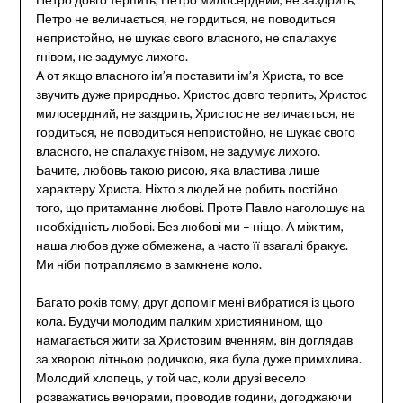
Петро не величається, не гордиться, не поводиться
непристойно, не шукає свого власного, не спалахує
гнівом, не задумує лихого.
А от якщо власного ім’я поставити ім’я Христа, то все
звучить дуже природньо. Христос довго терпить, Христос
милосердний, не заздрить, Христос не величається, не
гордиться, не поводиться непристойно, не шукає свого
власного, не спалахує гнівом, не задумує лихого.
Бачите, любовь такою рисою, яка властива лише
характеру Христа. Ніхто з людей не робить постійно
того, що притаманне любові. Проте Павло наголошує на
необхідність любові. Без любові ми – ніщо. А між тим,
наша любов дуже обмежена, а часто її взагалі бракує.
Ми ніби потрапляємо в замкнене коло.
Багато років тому, друг допоміг мені вибратися із цього
кола. Будучи молодим палким християнином, що
намагається жити за Христовим вченням, він доглядав
за хворою літньою родичкою, яка була дуже примхлива.
Молодий хлопець, у той час, коли друзі весело
розважатись вечорами, проводив години, догоджаючи