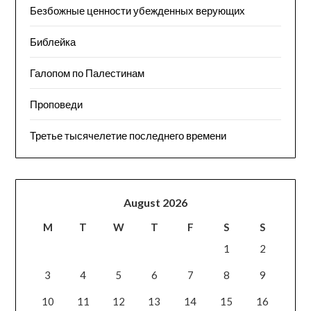
Безбожные ценности убежденных верующих
Библейка
Галопом по Палестинам
Проповеди
Третье тысячелетие последнего времени
August 2026
M
T
W
T
F
S
S
1
2
3
4
5
6
7
8
9
10
11
12
13
14
15
16