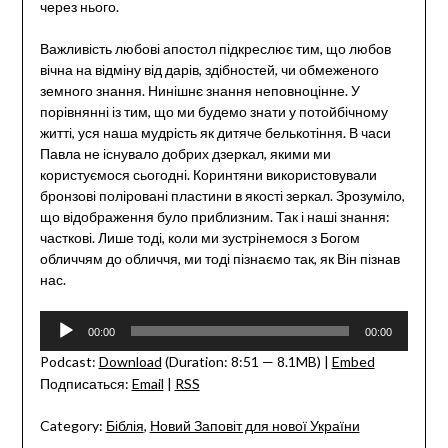
через нього.
Важливість любові апостол підкреслює тим, що любов
вічна на відміну від дарів, здібностей, чи обмеженого
земного знання. Нинішнє знання неповноцінне. У
порівнянні із тим, що ми будемо знати у потойбічному
житті, уся наша мудрість як дитяче белькотіння. В часи
Павла не існувало добрих дзеркал, якими ми
користуємося сьогодні. Коринтяни використовували
бронзові поліровані пластини в якості зеркал. Зрозуміло,
що відображення було приблизним. Так і наші знання:
часткові. Лише тоді, коли ми зустрінемося з Богом
обличчям до обличчя, ми тоді пізнаємо так, як Він пізнав
нас.
Audio
00:00
00:00
Player
Podcast:
Download
(Duration: 8:51 — 8.1MB) |
Embed
Подписаться:
Email
|
RSS
Category:
Біблія
,
Новий Заповіт для нової України