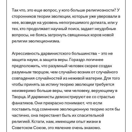
Так что, это еще вопрос, у кого больше религиозности? У
сторонников теории эволюции, которые уже уверовали в
нее, возведя на уровень непогрешимого догмата, или у
тех, кто продолжает научный поиск, задает неудобные
вопросы, не боясь затронуть священных коров новой
религии эволюционизма.
Агрессивность дарвинистского большинства – это не
защита науки, а защита веры. Гораздо логичнее
предположить, что разумный человек скорее создан
разумным творцом, чем случайно возник от случайного
совпадения случайностей из неживой материи. Для того
чтобы принять за истину теорию эволюции требуется
неизмеримо больше веры, чем человеку, верующему в
Творца. И дарвинисты демонстрируют ее со страстью
фанатиков. Они прекрасно понимают, что если
поставить под сомнение эволюционную теорию хотя бы
частично, она перестанет быть их спасительной
религией. Кстати, нам, имеющим опыт жизни в
Советском Союзе, это явление очень знакомо.