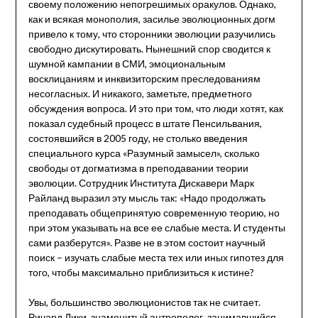
своему положению непогрешимых оракулов. Однако,
как и всякая монополия, засилье эволюционных догм
привело к тому, что сторонники эволюции разучились
свободно дискутировать. Нынешний спор сводится к
шумной кампании в СМИ, эмоциональным
восклицаниям и инквизиторским преследованиям
несогласных. И никакого, заметьте, предметного
обсуждения вопроса. И это при том, что люди хотят, как
показал судебный процесс в штате Пенсильвания,
состоявшийся в 2005 году, не столько введения
специального курса «Разумный замысел», сколько
свободы от догматизма в преподавании теории
эволюции. Сотрудник Института Дискавери Марк
Райланд выразил эту мысль так: «Надо продолжать
преподавать общепринятую современную теорию, но
при этом указывать на все ее слабые места. И студенты
сами разберутся». Разве не в этом состоит научный
поиск – изучать слабые места тех или иных гипотез для
того, чтобы максимально приблизиться к истине?
Увы, большинство эволюционистов так не считает.
Ричард Лики, знаменитый антрополог, занимавшийся