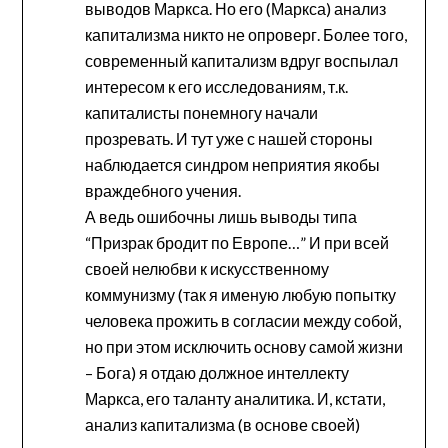
выводов Маркса. Но его (Маркса) анализ
капитализма никто не опроверг. Более того,
современный капитализм вдруг воспылал
интересом к его исследованиям, т.к.
капиталисты понемногу начали
прозревать. И тут уже с нашей стороны
наблюдается синдром неприятия якобы
враждебного учения.
А ведь ошибочны лишь выводы типа
“Призрак бродит по Европе…” И при всей
своей нелюбви к искусственному
коммунизму (так я именую любую попытку
человека прожить в согласии между собой,
но при этом исключить основу самой жизни
– Бога) я отдаю должное интеллекту
Маркса, его таланту аналитика. И, кстати,
анализ капитализма (в основе своей)