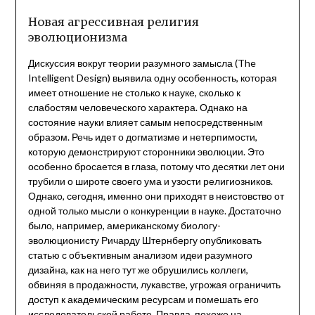
Link
Новая агрессивная религия
эволюционизма
Дискуссия вокруг теории разумного замысла (The
Intelligent Design) выявила одну особенность, которая
имеет отношение не столько к науке, сколько к
слабостям человеческого характера. Однако на
состояние науки влияет самым непосредственным
образом. Речь идет о догматизме и нетерпимости,
которую демонстрируют сторонники эволюции. Это
особенно бросается в глаза, потому что десятки лет они
трубили о широте своего ума и узости религиозников.
Однако, сегодня, именно они приходят в неистовство от
одной только мысли о конкуренции в науке. Достаточно
было, например, американскому биологу-
эволюционисту Ричарду Штернбергу опубликовать
статью с объективным анализом идеи разумного
дизайна, как на него тут же обрушились коллеги,
обвиняя в продажности, лукавстве, угрожая ограничить
доступ к академическим ресурсам и помешать его
исследовательской работе. Правда, похоже на