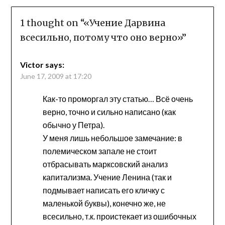
1 thought on “
«Учение Дарвина
всесильно, потому что оно верно»
”
Victor
says:
June 17, 2009 at 17:20
Как-то проморгал эту статью… Всё очень
верно, точно и сильно написано (как
обычно у Петра).
У меня лишь небольшое замечание: в
полемическом запале не стоит
отбрасывать марксовский анализ
капитализма. Учение Ленина (так и
подмывает написать его кличку с
маленькой буквы), конечно же, не
всесильно, т.к. проистекает из ошибочных