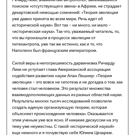
поиском «отсутствующего звена» в Африке, не страдает
декартовской немощью сомнений: «Теория эволюции
уже давно принята во всем мире. Речь идет об
исторической науке». Вот так – ни много, ни мало –
«историческая наука». Так что, уважаемый читатель, то,
что вы произошли в процессе эволюции от
питекантропа, уже так же истинно, как и то, что
Наполеон был французским императором.
Силой веры в непогрешимость дарвинизма Ричарду
Лики не уступает глава Американской ассоциации
содействия развитию науки Алан Лешнер: «Теория
эволюции – это вовсе не гипотеза и не догадка о том, как
человек стал человеком. Это результат множества
взаимодополняющих данных из разных областей науки.
Результаты многих тысяч исследований позволили
создать единую организующую теорию, которая
объясняет происхождение человека». Оказывается
этим ученым уже все ясно. И никакие дискуссии на эту
тему уже неуместны. С такой «исторической наукой»
еще немного и я почувствую себя Юлием Цезарем.