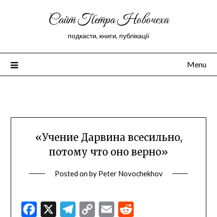
Сайт Петра Новочеха
подкасти, книги, публікації
Menu
Peter Novochekhov
«Учение Дарвина всесильно,
потому что оно верно»
Posted on
by
Peter Novochekhov
Facebook
X
Telegram
Copy
Email
Reddit