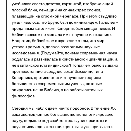
учебников своего детства, картинкой, изображающей
плоский блин, лежащий на спинах трех слонов,
плавающий на огромной черепахе. При этом стыдливо
умалчивалось, что Бруно был доминиканцем, Галилей –
преданным католиком, Коперник был священником. И
Библия совсем не мешала им в научных изысканиях.
Напротив, библейское откровение о том, что мир
устроен разумно, делало возможным научные
исследования. (Подумайте, почему современная наука
родилась и развивалась в христианской цивилизации, а
не в китайской или индийской?) Тогда чем было вызвано
противостояние в средние века? Выскочки, типа
Коперника, противостояли «научным» теориям
большинства современных им ученых, которые
опирались не на Библию, а на работы античных
философов.
Сегодня мы наблюдаем нечто подобное. В течение ХХ
века эволюционное большинство монополизировало
науку, подмяло под свой контроль университеты и
научно-исследовательские центры, и уже привыкло к