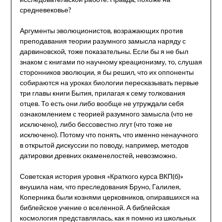
средневековье?
Аргументы эволюционистов, возражающих против
преподавания теории разумного замысла наряду с
дарвиновской, тоже показательны. Если бы я не был
знаком с книгами по научному креационизму, то, слушая
сторонников эволюции, я бы решил, что их оппоненты
собираются на уроках биологии пересказывать первые
три главы книги Бытия, прилагая к сему толкования
отцев. То есть они либо вообще не утруждали себя
ознакомлением с теорией разумного замысла (что не
исключено), либо бессовестно лгут (что тоже не
исключено). Потому что понять, что именно ненаучного
в открытой дискуссии по поводу, например, методов
датировки древних окаменелостей, невозможно.
Советская история уровня «Краткого курса ВКП(б)»
внушила нам, что преследования Бруно, Галилея,
Коперника были кознями церковников, опиравшихся на
библейское учение о вселенной. А библейская
космология представлялась, как я помню из школьных