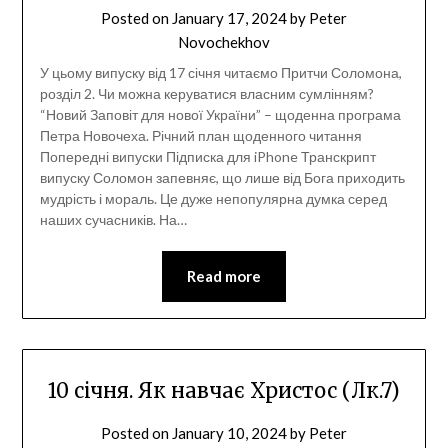
Posted on
January 17, 2024
by
Peter
Novochekhov
У цьому випуску від 17 січня читаємо Притчи Соломона,
розділ 2. Чи можна керуватися власним сумлінням?
“Новий Заповіт для нової України” – щоденна програма
Петра Новочеха. Річний план щоденного читання
Попередні випуски Підписка для iPhone Транскрипт
випуску Соломон запевняє, що лише від Бога приходить
мудрість і мораль. Це дуже непопулярна думка серед
наших сучасників. На…
Read more
10 січня. Як навчає Христос (Лк.7)
Posted on
January 10, 2024
by
Peter