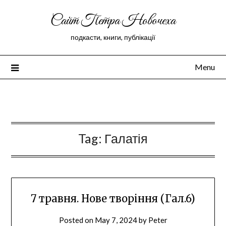
Сайт Петра Новочеха
подкасти, книги, публікації
Menu
Peter Novochekhov
Tag:
Галатія
7 травня. Нове творіння (Гал.6)
Posted on
May 7, 2024
by
Peter