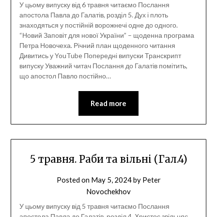
У цьому випуску від 6 травня читаємо Послання
апостола Павла до Галатів, розділ 5. Дух і плоть
знаходяться у постійній ворожнечі одне до одного.
“Новий Заповіт для нової України” – щоденна програма
Петра Новочеха. Річний план щоденного читання
Дивитись у YouTube Попередні випуски Транскрипт
випуску Уважний читач Послання до Галатів помітить,
що апостол Павло постійно…
Read more
5 травня. Раби та вільні (Гал.4)
Posted on
May 5, 2024
by
Peter
Novochekhov
У цьому випуску від 5 травня читаємо Послання
апостола Павла до Галатів, розділ 4. Христос звільняє