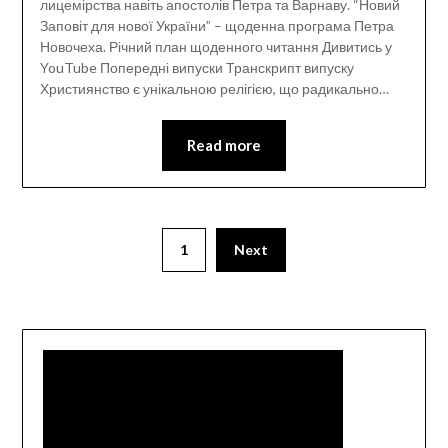
лицемірства навіть апостолів Петра та Варнаву. “Новий
Заповіт для нової України” – щоденна програма Петра
Новочеха. Річний план щоденного читання Дивитись у
YouTube Попередні випуски Транскрипт випуску
Християнство є унікальною релігією, що радикально…
Read more
1
Next