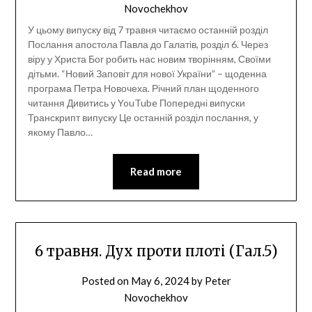
Novochekhov
У цьому випуску від 7 травня читаємо останній розділ
Послання апостола Павла до Галатів, розділ 6. Через
віру у Христа Бог робить нас новим творінням, Своїми
дітьми. “Новий Заповіт для нової України” – щоденна
програма Петра Новочеха. Річний план щоденного
читання Дивитись у YouTube Попередні випуски
Транскрипт випуску Це останній розділ послання, у
якому Павло…
Read more
6 травня. Дух проти плоті (Гал.5)
Posted on
May 6, 2024
by
Peter
Novochekhov