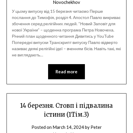
Novochekhov
У цьому випуску від 15 березня читаємо Перше
послання до Тимофія, розділ 4. Апостол Павло викриває
збочення серед релігійних людей. “Новий Заповіт для
нової України” – щоденна програма Петра Новочеха.
Річний план щоденного читання Дивитись у YouTube
Попередні випуски Транскрипт випуску Павло відверто
називає деякі релігійні ідеї – вченням бісів. Навіть такі, які
не виглядають…
Read more
14 березня. Стовп і підвалина
істини (1Тім.3)
Posted on
March 14, 2024
by
Peter