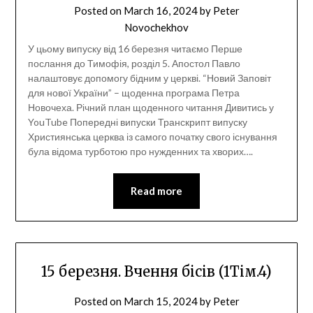
Posted on
March 16, 2024
by
Peter
Novochekhov
У цьому випуску від 16 березня читаємо Перше
послання до Тимофія, розділ 5. Апостол Павло
налаштовує допомогу бідним у церкві. “Новий Заповіт
для нової України” – щоденна програма Петра
Новочеха. Річний план щоденного читання Дивитись у
YouTube Попередні випуски Транскрипт випуску
Християнська церква із самого початку свого існування
була відома турботою про нужденних та хворих….
Read more
15 березня. Вчення бісів (1Тім.4)
Posted on
March 15, 2024
by
Peter