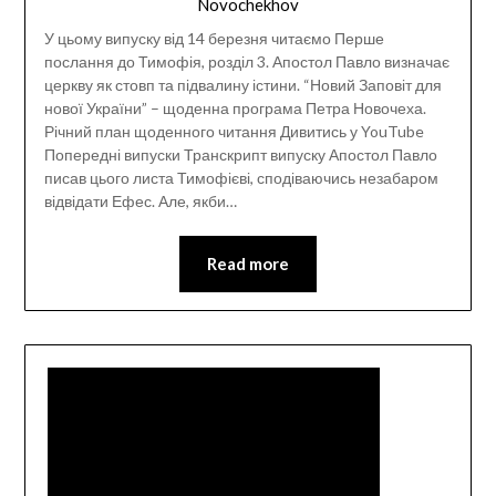
Novochekhov
У цьому випуску від 14 березня читаємо Перше
послання до Тимофія, розділ 3. Апостол Павло визначає
церкву як стовп та підвалину істини. “Новий Заповіт для
нової України” – щоденна програма Петра Новочеха.
Річний план щоденного читання Дивитись у YouTube
Попередні випуски Транскрипт випуску Апостол Павло
писав цього листа Тимофієві, сподіваючись незабаром
відвідати Ефес. Але, якби…
Read more