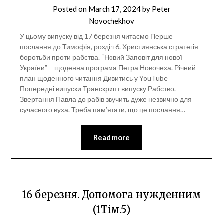
Posted on
March 17, 2024
by
Peter
Novochekhov
У цьому випуску від 17 березня читаємо Перше
послання до Тимофія, розділ 6. Християнська стратегія
боротьби проти рабства. “Новий Заповіт для нової
України” – щоденна програма Петра Новочеха. Річний
план щоденного читання Дивитись у YouTube
Попередні випуски Транскрипт випуску Рабство.
Звертання Павла до рабів звучить дуже незвично для
сучасного вуха. Треба пам’ятати, що це послання…
Read more
16 березня. Допомога нужденним
(1Тім.5)