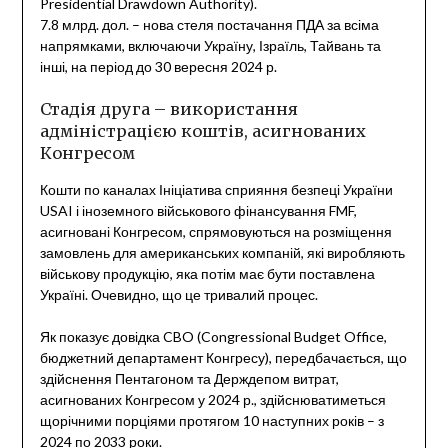
Presidential Drawdown Authority).
7.8 млрд. дол. – нова стеля постачання ПДА за всіма
напрямками, включаючи Україну, Ізраїль, Тайвань та
інші, на період до 30 вересня 2024 р.
Стадія друга – використання
адміністрацією коштів, асигнованих
Конгресом
Кошти по каналах Ініціатива сприяння безпеці України
USAI і іноземного військового фінансування FMF,
асигновані Конгресом, спрямовуються на розміщення
замовлень для американських компаній, які виробляють
військову продукцію, яка потім має бути поставлена
Україні. Очевидно, що це тривалий процес.
Як показує довідка CBO (Congressional Budget Office,
бюджетний департамент Конгресу), передбачається, що
здійснення Пентагоном та Держдепом витрат,
асигнованих Конгресом у 2024 р., здійснюватиметься
щорічними порціями протягом 10 наступних років – з
2024 по 2033 роки.