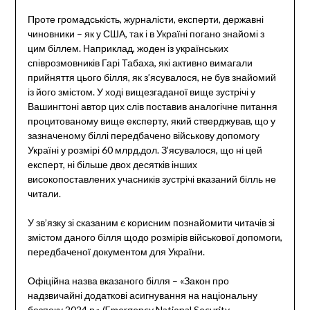
Проте громадськість, журналісти, експерти, державні
чиновники – як у США, так і в Україні погано знайомі з
цим біллем. Наприклад, жоден із українських
співрозмовників Гарі Табаха, які активно вимагали
прийняття цього білля, як з’ясувалося, не був знайомий
із його змістом. У ході вищезгаданої вище зустрічі у
Вашингтоні автор цих слів поставив аналогічне питання
процитованому вище експерту, який стверджував, що у
зазначеному біллі передбачено військову допомогу
Україні у розмірі 60 млрд.дол. З’ясувалося, що ні цей
експерт, ні більше двох десятків інших
високопоставлених учасників зустрічі вказаний білль не
читали.
У зв’язку зі сказаним є корисним познайомити читачів зі
змістом даного білля щодо розмірів військової допомоги,
передбаченої документом для України.
Офіційна назва вказаного білля – «Закон про
надзвичайні додаткові асигнування на національну
безпеку 2024 р.» (Emergency National Security