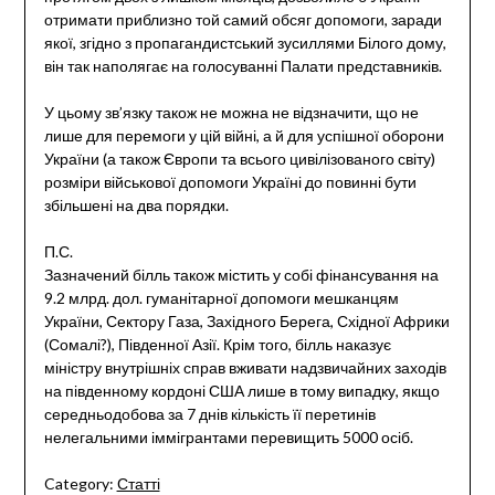
отримати приблизно той самий обсяг допомоги, заради
якої, згідно з пропагандистський зусиллями Білого дому,
він так наполягає на голосуванні Палати представників.
У цьому зв’язку також не можна не відзначити, що не
лише для перемоги у цій війні, а й для успішної оборони
України (а також Європи та всього цивілізованого світу)
розміри військової допомоги Україні до повинні бути
збільшені на два порядки.
П.С.
Зазначений білль також містить у собі фінансування на
9.2 млрд. дол. гуманітарної допомоги мешканцям
України, Сектору Газа, Західного Берега, Східної Африки
(Сомалі?), Південної Азії. Крім того, білль наказує
міністру внутрішніх справ вживати надзвичайних заходів
на південному кордоні США лише в тому випадку, якщо
середньодобова за 7 днів кількість її перетинів
нелегальними іммігрантами перевищить 5000 осіб.
Category:
Статті