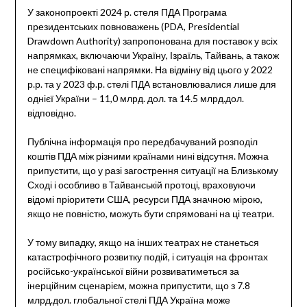
У законопроекті 2024 р. стеля ПДА Програма
президентських повноважень (PDA, Presidential
Drawdown Authority) запропонована для поставок у всіх
напрямках, включаючи Україну, Ізраїль, Тайвань, а також
не специфіковані напрямки. На відміну від цього у 2022
р.р. та у 2023 ф.р. стелі ПДА встановлювалися лише для
однієї України – 11,0 млрд. дол. та 14.5 млрд.дол.
відповідно.
Публічна інформація про передбачуваний розподіл
коштів ПДА між різними країнами нині відсутня. Можна
припустити, що у разі загострення ситуації на Близькому
Сході і особливо в Тайванській протоці, враховуючи
відомі пріоритети США, ресурси ПДА значною мірою,
якщо не повністю, можуть бути спрямовані на ці театри.
У тому випадку, якщо на інших театрах не станеться
катастрофічного розвитку подій, і ситуація на фронтах
російсько-української війни розвиватиметься за
інерційним сценарієм, можна припустити, що з 7.8
млрд.дол. глобальної стелі ПДА Україна може