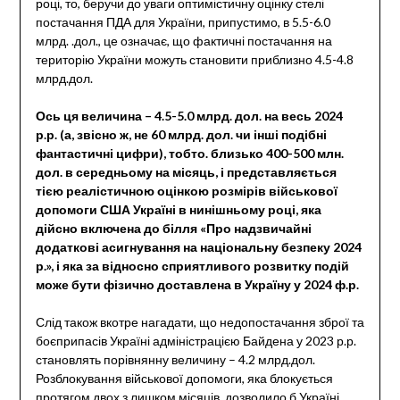
році, то, беручи до уваги оптимістичну оцінку стелі
постачання ПДА для України, припустимо, в 5.5-6.0
млрд. .дол., це означає, що фактичні постачання на
територію України можуть становити приблизно 4.5-4.8
млрд.дол.
Ось ця величина – 4.5-5.0 млрд. дол. на весь 2024
р.р. (а, звісно ж, не 60 млрд. дол. чи інші подібні
фантастичні цифри), тобто. близько 400-500 млн.
дол. в середньому на місяць, і представляється
тією реалістичною оцінкою розмірів військової
допомоги США Україні в нинішньому році, яка
дійсно включена до білля «Про надзвичайні
додаткові асигнування на національну безпеку 2024
р.», і яка за відносно сприятливого розвитку подій
може бути фізично доставлена в Україну у 2024 ф.р.
Слід також вкотре нагадати, що недопостачання зброї та
боєприпасів Україні адміністрацією Байдена у 2023 р.р.
становлять порівнянну величину – 4.2 млрд.дол.
Розблокування військової допомоги, яка блокується
протягом двох з лишком місяців, дозволило б Україні