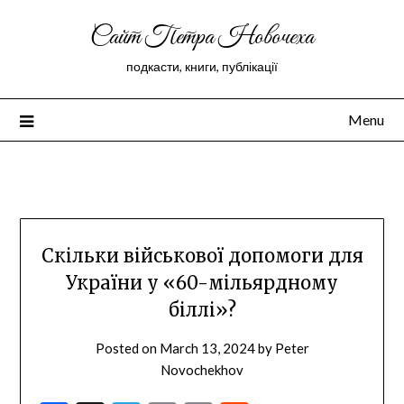
Сайт Петра Новочеха
подкасти, книги, публікації
Menu
Peter Novochekhov
Скільки військової допомоги для
України у «60-мільярдному
біллі»?
Posted on
March 13, 2024
by
Peter
Novochekhov