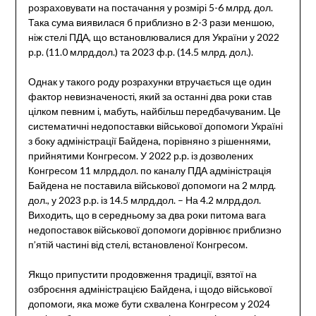
розраховувати на постачання у розмірі 5-6 млрд. дол.
Така сума виявилася б приблизно в 2-3 рази меншою,
ніж стелі ПДА, що встановлювалися для України у 2022
р.р. (11.0 млрд.дол.) та 2023 ф.р. (14.5 млрд. дол.).
Однак у такого роду розрахунки втручається ще один
фактор невизначеності, який за останні два роки став
цілком певним і, мабуть, найбільш передбачуваним. Це
систематичні недопоставки військової допомоги Україні
з боку адміністрації Байдена, порівняно з рішеннями,
прийнятими Конгресом. У 2022 р.р. із дозволених
Конгресом 11 млрд.дол. по каналу ПДА адміністрація
Байдена не поставила військової допомоги на 2 млрд.
дол., у 2023 р.р. із 14.5 млрд.дол. – На 4.2 млрд.дол.
Виходить, що в середньому за два роки питома вага
недопоставок військової допомоги дорівнює приблизно
п’ятій частині від стелі, встановленої Конгресом.
Якщо припустити продовження традиції, взятої на
озброєння адміністрацією Байдена, і щодо військової
допомоги, яка може бути схвалена Конгресом у 2024