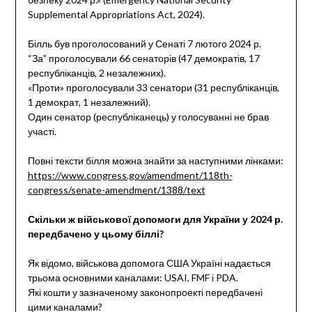
Supplemental Appropriations Act, 2024).
Білль був проголосований у Сенаті 7 лютого 2024 р.
“За” проголосували 66 сенаторів (47 демократів, 17
республіканців, 2 незалежних).
«Проти» проголосували 33 сенатори (31 республіканців,
1 демократ, 1 незалежний).
Один сенатор (республіканець) у голосуванні не брав
участі.
Повні тексти білля можна знайти за наступними лінками:
https://www.congress.gov/amendment/118th-
congress/senate-amendment/1388/text
Скільки ж військової допомоги для України у 2024 р.
передбачено у цьому біллі?
Як відомо, військова допомога США Україні надається
трьома основними каналами: USAI, FMF і PDA.
Які кошти у зазначеному законопроекті передбачені
цими каналами?