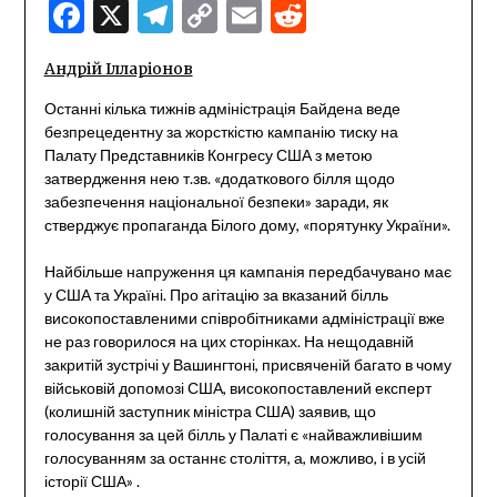
Facebook
X
Telegram
Copy
Email
Reddit
Link
Андрій Ілларіонов
Останні кілька тижнів адміністрація Байдена веде
безпрецедентну за жорсткістю кампанію тиску на
Палату Представників Конгресу США з метою
затвердження нею т.зв. «додаткового білля щодо
забезпечення національної безпеки» заради, як
стверджує пропаганда Білого дому, «порятунку України».
Найбільше напруження ця кампанія передбачувано має
у США та Україні. Про агітацію за вказаний білль
високопоставленими співробітниками адміністрації вже
не раз говорилося на цих сторінках. На нещодавній
закритій зустрічі у Вашингтоні, присвяченій багато в чому
військовій допомозі США, високопоставлений експерт
(колишній заступник міністра США) заявив, що
голосування за цей білль у Палаті є «найважливішим
голосуванням за останнє століття, а, можливо, і в усій
історії США» .