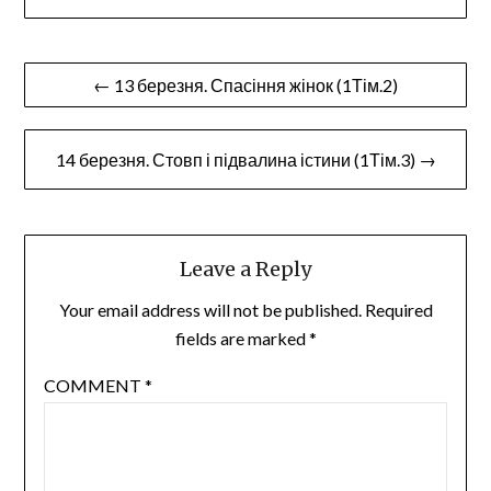
Post
← 13 березня. Спасіння жінок (1Тім.2)
navigation
14 березня. Стовп і підвалина істини (1Тім.3) →
Leave a Reply
Your email address will not be published.
Required
fields are marked
*
COMMENT
*