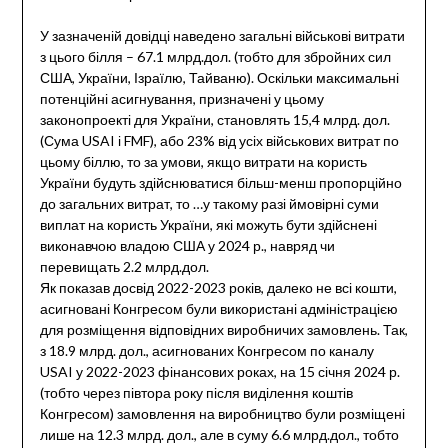
У зазначеній довідці наведено загальні військові витрати
з цього білля – 67.1 млрд.дол. (тобто для збройних сил
США, України, Ізраїлю, Тайваню). Оскільки максимальні
потенційні асигнування, призначені у цьому
законопроекті для України, становлять 15,4 млрд. дол.
(Сума USAI і FMF), або 23% від усіх військових витрат по
цьому біллю, то за умови, якщо витрати на користь
України будуть здійснюватися більш-менш пропорційно
до загальних витрат, то …у такому разі ймовірні суми
виплат на користь України, які можуть бути здійснені
виконавчою владою США у 2024 р., навряд чи
перевищать 2.2 млрд.дол.
Як показав досвід 2022-2023 років, далеко не всі кошти,
асигновані Конгресом були використані адміністрацією
для розміщення відповідних виробничих замовлень. Так,
з 18.9 млрд. дол., асигнованих Конгресом по каналу
USAI у 2022-2023 фінансових роках, на 15 січня 2024 р.
(тобто через півтора року після виділення коштів
Конгресом) замовлення на виробництво були розміщені
лише на 12.3 млрд. дол., але в суму 6.6 млрд.дол., тобто