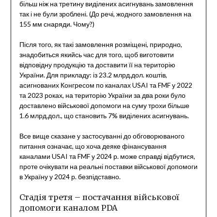
більш ніж на третину виділених асигнувань замовлення
так і не були зроблені. (До речі, жодного замовлення на
155 мм снаряди. Чому?)
Після того, як такі замовлення розміщені, природно,
знадобиться якийсь час для того, щоб виготовити
відповідну продукцію та доставити її на територію
України. Для прикладу: із 23.2 млрд.дол. коштів,
асигнованих Конгресом по каналах USAI та FMF у 2022
та 2023 роках, на територію України за два роки було
доставлено військової допомоги на суму трохи більше
1.6 млрд.дол., що становить 7% виділених асигнувань.
Все вище сказане у застосуванні до обговорюваного
питання означає, що хоча деяке фінансування
каналами USAI та FMF у 2024 р. може справді відбутися,
проте очікувати на реальні поставки військової допомоги
в Україну у 2024 р. безпідставно.
Стадія третя – постачання військової
допомоги каналом PDA