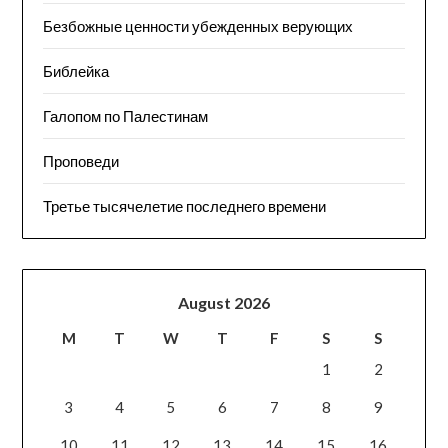
Безбожные ценности убежденных верующих
Библейка
Галопом по Палестинам
Проповеди
Третье тысячелетие последнего времени
August 2026
M
T
W
T
F
S
S
1
2
3
4
5
6
7
8
9
10
11
12
13
14
15
16