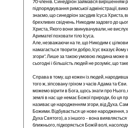
70 членів. Синедріон займався вирішенням ре
підпорядкування римської адміністрації, ви
знаємо, що синедріон засудив Ісуса Христа, в
брехливих свідчень. Никодим задовго до цьо
Христа, Якого вони звинувачували, не вислу
Ариматеї поховати тіло Ісуса.
Але, незважаючи на те, що Никодим є цілкови
намагається творити добро, Ісус вказує йому
згори”. Лише за такою умовою людина може вв
сьогодні і більшість людей не розуміє, що так
Справа в тому, що кожен із людей, народившис
того ж, зіпсовану гріхом з часів Адама та Єви
можемо вірити в Бога, щось знати про Нього,
землі в нас ще немає Божої природи, бо ця п
називає це народженням згори, від Духа. Сам
Божими. Відбувається це нове народження, з о
Духа Святого), а з іншого – вона виявляється
ближнього, підкоряється Божій волі, насолод