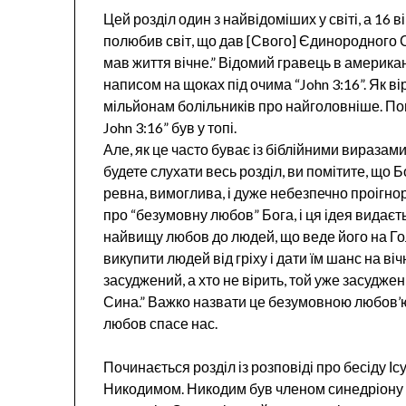
Цей розділ один з найвідоміших у світі, а 16 в
полюбив світ, що дав [Свого] Єдинородного Си
мав життя вічне.” Відомий гравець в америка
написом на щоках під очима “John 3:16”. Як в
мільйонам болільників про найголовніше. Пові
John 3:16” був у топі.
Але, як це часто буває із біблійними виразами
будете слухати весь розділ, ви помітите, що 
ревна, вимоглива, і дуже небезпечно проігн
про “безумовну любов” Бога, і ця ідея видаєт
найвищу любов до людей, що веде його на Го
викупити людей від гріху і дати їм шанс на віч
засуджений, а хто не вірить, той уже засудже
Сина.” Важко назвати це безумовною любов’ю. 
любов спасе нас.
Починається розділ із розповіді про бесіду Іс
Никодимом. Никодим був членом синедріону – 