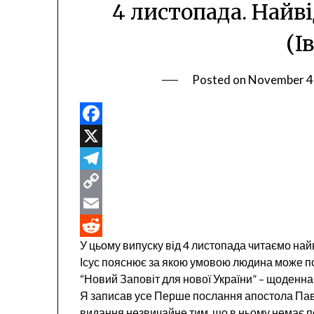
4 листопада. Найві
(І
Posted on
November 4
Facebook
X
Telegram
Copy
Link
Email
У цьому випуску від 4 листопада читаємо найві
Reddit
Ісус пояснює за якою умовою людина може п
“Новий Заповіт для нової України” – щоденн
Я записав усе Перше послання апостола Пав
видання незвичайне тим, що в ньому немає по