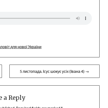
повіт для нової України
5 листопада. Ісус шокує усіх (Івана 4) →
e a Reply
published.
Required fields are marked
*