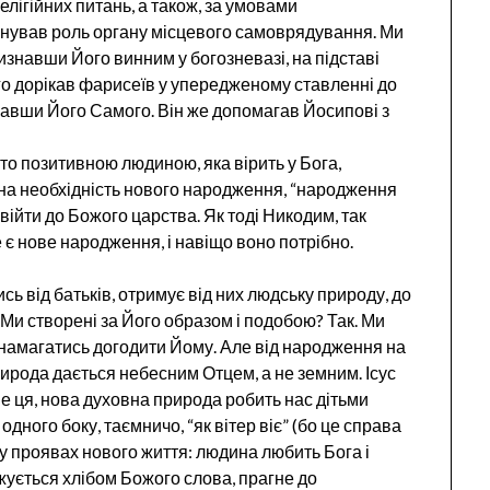
лігійних питань, а також, за умовами
конував роль органу місцевого самоврядування. Ми
изнавши Його винним у богозневазі, на підставі
го дорікав фарисеїв у упередженому ставленні до
хавши Його Самого. Він же допомагав Йосипові з
то позитивною людиною, яка вірить у Бога,
 на необхідність нового народження, “народження
ійти до Божого царства. Як тоді Никодим, так
е є нове народження, і навіщо воно потрібно.
ь від батьків, отримує від них людську природу, до
. Ми створені за Його образом і подобою? Так. Ми
 намагатись догодити Йому. Але від народження на
рирода дається небесним Отцем, а не земним. Ісус
е ця, нова духовна природа робить нас дітьми
дного боку, таємничо, “як вітер віє” (бо це справа
 у проявах нового життя: людина любить Бога і
жується хлібом Божого слова, прагне до