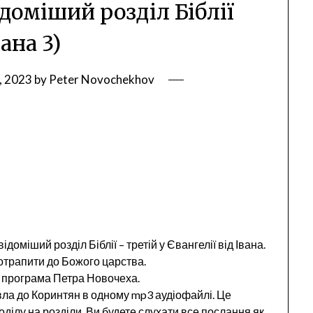
доміший розділ Біблії
вана 3)
, 2023
by
Peter Novochekhov
доміший розділ Біблії – третій у Євангелії від Івана.
отрапити до Божого царства.
а програма Петра Новочеха.
ла до Коринтян в одному mp3 аудіофайлі. Це
ділу на розділи. Ви будете слухати все послання як