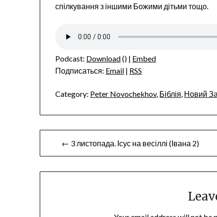
спілкування з іншими Божими дітьми тощо.
Podcast:
Download
() |
Embed
Подписаться:
Email
|
RSS
Category:
Peter Novochekhov
,
Біблія
,
Новий За
Post
← 3 листопада. Ісус на весіллі (Івана 2)
navigation
Leav
Your email address will not be 