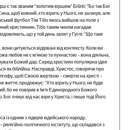
ірш є так званим “золотим віршем” Біблії: “Бо так Бог
на, щоб кожний, хто вірить у Нього, не загинув, але
нський футбол Тім Тібо якось вийшов на поле з
ірний християнин, Тібо таким чином нагадав
домляють, що у той день запит у Гуглі: “Що таке
, вони цитуються відірвані від контексту. Коли ви
Божа любов не є м’якою та пухнастою – вона діяльна,
орувати Божий дар. Серед християн популярна ідея
ься як біблійна. Насправді, Христос, говорячи про
лгофу, щоб Своєю жертвою – смертю на хресті –
не життя, продовжує: “Хто вірить у Нього, не буде
ний, бо не повірив в Ім’я Єдинородного Божого
Бог очікує від нас віри у Христа, і лише тоді Його
уса із одним з лідерів юдейського народу,
релігійно-політичного інституту, що складався з