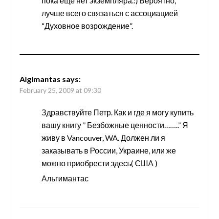
пока еще нет экземпляра.:) Вероятно,
лучше всего связаться с ассоциацией
“Духовное возрождение”.
Algimantas
says:
February 25, 2009 at 09:30
Здравствуйте Петр. Как и где я могу купить
вашу книгу ” Безбожные ценности……..” Я
живу в Vancouver, WA. Должен ли я
заказывать в России, Украине, или же
можно приобрести здесь( США )
Альгимантас