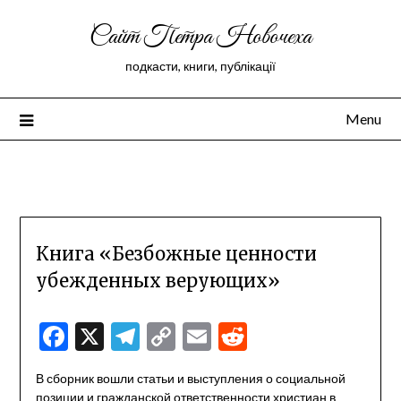
Сайт Петра Новочеха
подкасти, книги, публікації
Menu
Peter Novochekhov
Книга «Безбожные ценности
убежденных верующих»
Facebook
X
Telegram
Copy
Email
Reddit
Link
В сборник вошли статьи и выступления о социальной
позиции и гражданской ответственности христиан в