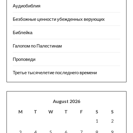
Аудиобиблия
Безбожные ценности убежденных верующих
Библейка
Галопом по Палестинам
Проповеди
Третье тысячелетие последнего времени
August 2026
M
T
W
T
F
S
S
1
2
3
4
5
6
7
8
9