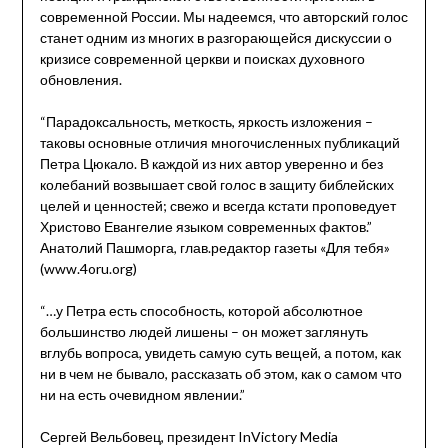
современной России. Мы надеемся, что авторский голос
станет одним из многих в разгорающейся дискуссии о
кризисе современной церкви и поисках духовного
обновления.
“Парадоксальность, меткость, яркость изложения –
таковы основные отличия многочисленных публикаций
Петра Цюкало. В каждой из них автор уверенно и без
колебаний возвышает свой голос в защиту библейских
целей и ценностей; свежо и всегда кстати проповедует
Христово Евангелие языком современных фактов.”
Анатолий Пашморга, глав.редактор газеты «Для тебя»
(www.4oru.org)
“…у Петра есть способность, которой абсолютное
большинство людей лишены – он может заглянуть
вглубь вопроса, увидеть самую суть вещей, а потом, как
ни в чем не бывало, рассказать об этом, как о самом что
ни на есть очевидном явлении.”
Сергей Вельбовец, президент InVictory Media