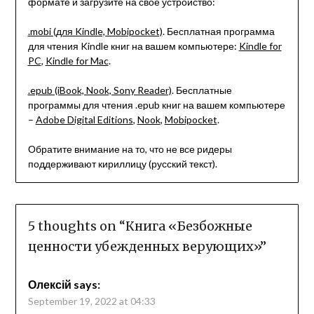
формате и загрузите на свое устройство:
.mobi (для Kindle, Mobipocket)
. Бесплатная программа
для чтения Kindle книг на вашем компьютере:
Kindle for
PC
,
Kindle for Mac
.
.epub (iBook, Nook, Sony Reader)
. Бесплатные
программы для чтения .epub книг на вашем компьютере
–
Adobe Digital Editions
,
Nook
,
Mobipocket
.
Обратите внимание на то, что не все ридеры
поддерживают кириллицу (русский текст).
5 thoughts on “
Книга «Безбожные
ценности убежденных верующих»
”
Олексій
says:
September 19, 2022 at 04:33