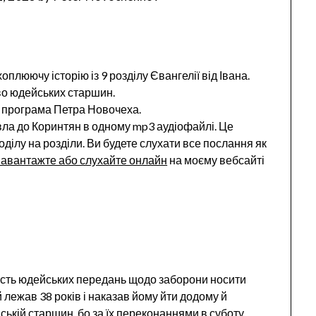
плюючу історію із 9 розділу Євангелії від Івана.
тво юдейських старшин.
а програма Петра Новочеха.
ла до Коринтян в одному mp3 аудіофайлі. Це
ділу на розділи. Ви будете слухати все послання як
авантажте або слухайте онлайн
на моєму вебсайті
уздість юдейських передань щодо заборони носити
ий лежав 38 років і наказав йому йти додому й
ській старшин, бо за їх переконаннями в суботу