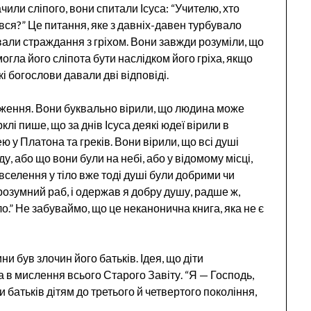
или сліпого, вони спитали Ісуса: “Учителю, хто
ився?” Це питання, яке з давніх-давен турбувало
ували страждання з гріхом. Вони завжди розуміли, що
могла його сліпота бути наслідком його гріха, якщо
і богослови давали дві відповіді.
дження. Вони буквально вірили, що людина може
клі пише, що за днів Ісуса деякі юдеї вірили в
 у Платона та греків. Вони вірили, що всі душі
у, або що вони були на небі, або у відомому місці,
о вселення у тіло вже тоді душі були добрими чи
 розумний раб, і одержав я добру душу, радше ж,
о.” Не забуваймо, що це неканонична книга, яка не є
 був злочин його батьків. Ідея, що діти
а в мислення всього Старого Завіту. “Я — Господь,
и батьків дітям до третього й четвертого покоління,