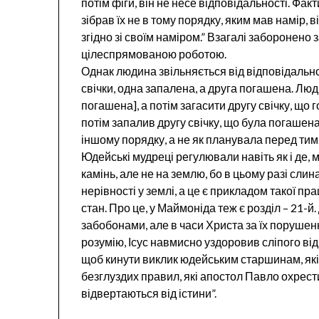
потім фіги, він не несе відповідальності. Факт
зібрав їх не в тому порядку, яким мав намір, в
згідно зі своїм наміром.” Взагалі заборонено 
цілеспрямованою роботою.
Однак людина звільняється від відповідально
свічки, одна запалена, а друга погашена. Люд
погашена], а потім загасити другу свічку, що г
потім запалив другу свічку, що була погашен
іншому порядку, а не як планувала перед тим
Юдейські мудреці регулювали навіть як і де,
камінь, але не на землю, бо в цьому разі сли
нерівності у землі, а це є прикладом такої пра
стан. Про це, у Маймоніда теж є розділ – 21-
забобонами, але в часи Христа за їх порушен
розумію, Ісус навмисно уздоровив сліпого ві
щоб кинути виклик юдейським старшинам, які
безглуздих правил, які апостол Павло охрес
відвертаються від істини”.