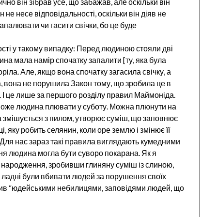
ично він зібрав усе, що забажав, але оскільки він
ін не несе відповідальності, оскільки він діяв не
запалювати чи гасити свічки, бо це буде
сті у такому випадку: Перед людиною стояли дві
ина мала намір спочатку запалити [ту, яка була
оріла. Але, якщо вона спочатку загасила свічку, а
а, вона не порушила Закон тому, що зробила це в
. І це лише за першого розділу правил Маймоніда.
 може людина плювати у суботу. Можна плюнути на
на змішується з пилом, утворює суміш, що заповнює
ці, яку робить селянин, коли оре землю і змінює її
й. Для нас зараз такі правила виглядають кумедними
ня людина могла бути суворо покарана. Як я
д народження, зробивши глиняну суміш із слиною,
 ладні були вбивати людей за порушення своїх
тив “юдейськими небилицями, заповідями людей, що