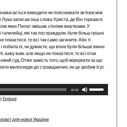
е намагається виводити чи пояснювати зв’язок між
 Лука записав інші слова Христа, де Він торкався
кров яких Пилат змішав з їхніми жертвами. У
ці галилейці, які так постраждали, були більш грішні
е покаєтеся, то всі так само загинете. Або ті
і побила їх, чи думаєте, що вони були більше винні
і, кажу вам; але якщо не покаєтеся, то всі отак
Божий суд. Отже замість того, щоб міркувати за що
вити милосердя до страждаючих, як це зробив Ісус
Use
00:00
Up/Down
 |
Embed
Arrow
keys
to
повіт для нової України
increase