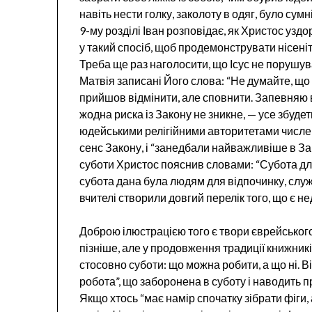
навіть нести голку, заколоту в одяг, було су
9-му розділі Іван розповідає, як Христос узд
у такий спосіб, щоб продемонструвати нісені
Треба ще раз наголосити, що Ісус не порушу
Матвія записані Його слова: “Не думайте, що
прийшов відмінити, але сповнити. Запевняю в
жодна риска із Закону не зникне, — усе збудет
юдейськими релігійними авторитетами числен
сенс Закону, і “занедбали найважливіше в Зак
суботи Христос пояснив словами: “Субота для
субота дана була людям для відпочинку, служі
вчителі створили довгий перелік того, що є н
Доброю ілюстрацією того є твори єврейського
пізніше, але у продовження традиції книжник
стосовно суботи: що можна робити, а що ні. 
робота”, що заборонена в суботу і наводить п
Якщо хтось “має намір спочатку зібрати фіги, 