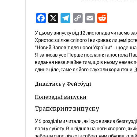
Facebook
X
Telegram
Copy
Email
Reddit
Link
У цьому випуску від 12 листопада читаємо захо
Христос зцілює сліпого і викриває лицемірс
“Новий Заповіт для нової України” – щоденн
Я записав усе Перше послання апостола Пав
видання незвичайне тим, що в ньому немає по
єдине ціле, саме як його слухали коринтяни.
З
Дивитись у Фейсбуці
Попередні випуски
Транскрипт випуску
У 5 розділі ми читали, як Ісус виявив безгл
ваги у суботу. Він підняв на ноги хворого, як
забрати своє ліжко із собою, чим обурив юдей