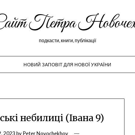
Сайт Петра Новочех
подкасти, книги, публікації
НОВИЙ ЗАПОВІТ ДЛЯ НОВОЇ УКРАЇНИ
Peter Novochekho
ькі небилиці (Івана 9)
, 2023
by
Peter Novochekhov