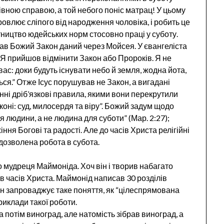
мнівною справою, а той небого поніс матрац! У цьому
оровлює сліпого від народження чоловіка, і робить це
тництво юдейських норм стосовно праці у суботу.
вав Божий Закон даний через Мойсея. У євангеліста
 Я прийшов відмінити Закон або Пророків. Я не
ас: доки будуть існувати небо й земля, жодна йота,
ься.” Отже Ісус порушував не Закон, а вигадані
ні дріб’язкові правила, якими вони перекрутили
оні: суд, милосердя та віру”. Божий задум щодо
 людини, а не людина для суботи” (Мар. 2:27);
ння Богові та радості. Але до часів Христа релігійні
едозволена робота в субота.
 мудреця Маймоніда. Хоч він і творив набагато
ів часів Христа. Маймонід написав 30 розділів
Він запроваджує таке поняття, як “цілеспрямована
риклади такої роботи.
а потім виноград, але натомість зібрав виноград, а