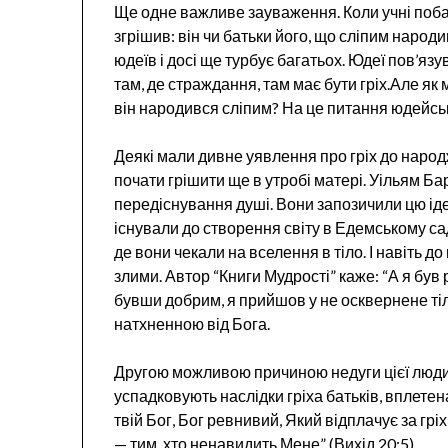
Ще одне важливе зауваження. Коли учні побач
згрішив: він чи батьки його, що сліпим народ
юдеїв і досі ще турбує багатьох. Юдеї пов’яз
там, де страждання, там має бути гріх.Але як 
він народився сліпим? На це питання юдейськ
Деякі мали дивне уявлення про гріх до наро
почати грішити ще в утробі матері. Уільям Бар
передіснування душі. Вони запозичили цю ідею
існували до створення світу в Едемському сад
де вони чекали на вселення в тіло. І навіть д
злими. Автор “Книги Мудрості” каже: “А я був
бувши добрим, я прийшов у не осквернене тіл
натхненною від Бога.
Другою можливою причиною недуги цієї людини
успадковують наслідки гріха батьків, вплетен
твій Бог, Бог ревнивий, Який відплачує за гріх
— тим, хто ненавидить Мене” (Вихід 20:5)