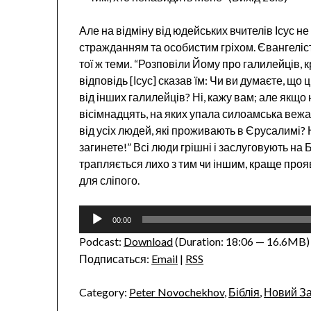
Але на відміну від юдейських вчителів Ісус н
стражданням та особистим гріхом. Євангеліст
тої ж теми. “Розповіли Йому про галилейців, 
відповідь [Ісус] сказав їм: Чи ви думаєте, що 
від інших галилейців? Ні, кажу вам; але якщо н
вісімнадцять, на яких упала силоамська вежа 
від усіх людей, які проживають в Єрусалимі? Н
загинете!” Всі люди грішні і заслуговують на 
трапляється лихо з тим чи іншим, краще проя
для сліпого.
Audio
00:00
Player
Podcast:
Download
(Duration: 18:06 — 16.6MB)
Подписаться:
Email
|
RSS
Category:
Peter Novochekhov
,
Біблія
,
Новий За