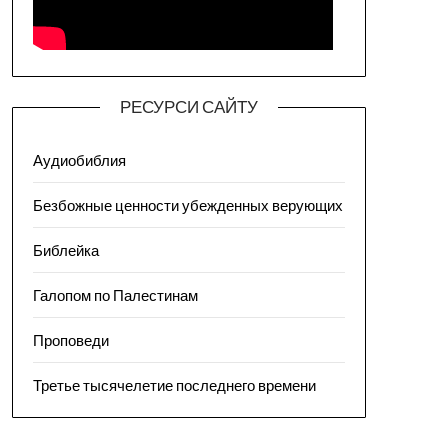
РЕСУРСИ САЙТУ
Аудиобиблия
Безбожные ценности убежденных верующих
Библейка
Галопом по Палестинам
Проповеди
Третье тысячелетие последнего времени