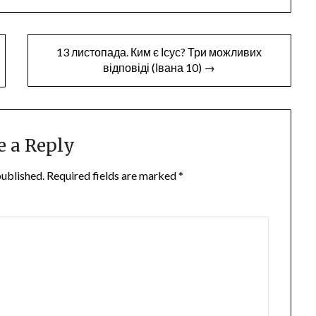
or
decrease
volume.
13 листопада. Ким є Ісус? Три можливих
відповіді (Івана 10) →
e a Reply
published.
Required fields are marked
*