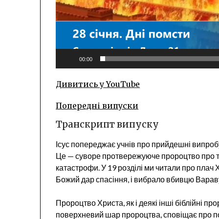
00:00
Дивитись у YouTube
Попередні випуски
Транскрипт випуску
Ісус попереджає учнів про прийдешні випробув
Це — суворе протвережуюче пророцтво про те
катастрофи. У 19 розділі ми читали про плач
Божий дар спасіння, і вибрало вбивцю Варав
Пророцтво Христа, як і деякі інші біблійні пр
поверхневий шар пророцтва, сповіщає про по