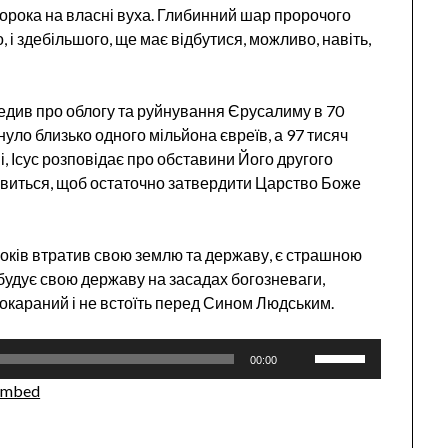
пророка на власні вуха. Глибинний шар пророчого
і здебільшого, ще має відбутися, можливо, навіть,
редив про облогу та руйнування Єрусалиму в 70
нуло близько одного мільйона євреїв, а 97 тисяч
і, Ісус розповідає про обставини Його другого
’явиться, щоб остаточно затвердити Царство Боже
 років втратив свою землю та державу, є страшною
будує свою державу на засадах богозневаги,
покараний і не встоїть перед Сином Людським.
Use
00:00
Up/Down
Embed
Arrow
keys
to