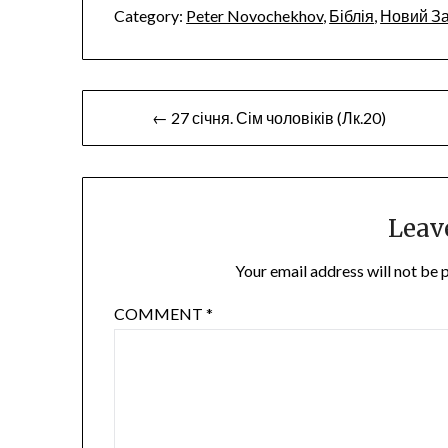
Category:
Peter Novochekhov
,
Біблія
,
Новий За
Post
← 27 січня. Сім чоловіків (Лк.20)
navigation
Leav
Your email address will not be 
COMMENT
*