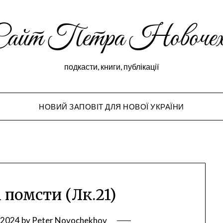
Сайт Петра Новочех
подкасти, книги, публікації
НОВИЙ ЗАПОВІТ ДЛЯ НОВОЇ УКРАЇНИ
Peter Novochekho
і помсти (Лк.21)
, 2024
by
Peter Novochekhov