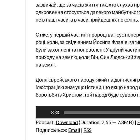
зазвичай, ще за часів життя тих, хто слухав 
одкровення стосується далекого майбутнього, 
не в наші часи, а в часи прийдешніх поколінь.
Отже, у першій частині пророцтва, Ісус попе
році, коли, за свідченням Йосипа Флавія, заги
були захоплені та поневолені. У другій частин
приходу на землю, коли Він, Син Людський з
на землі.
Доля єврейського народу, який на дві тисячі
ілюстрацією значущої істини, що якщо народ 
боротьби із Христом, той народ буде суворо 
Audio
00:00
Player
Podcast:
Download
(Duration: 7:55 — 7.3MB) |
Подписаться:
Email
|
RSS