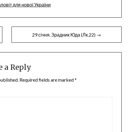
повіт для нової України
increase
or
decrease
volume.
29 січня. Зрадник Юда (Лк.22) →
e a Reply
published.
Required fields are marked
*