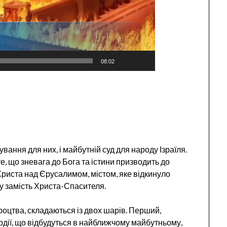
08:02
ання для них, і майбутній суд для народу Ізраїля.
, що зневага до Бога та істини призводить до
 Христа над Єрусалимом, містом, яке відкинуло
у замість Христа-Спасителя.
ороцтва, складаються із двох шарів. Перший,
дії, що відбудуться в найближчому майбутньому,