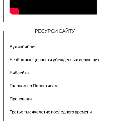
РЕСУРСИ САЙТУ
Аудиобиблия
Безбожные ценности убежденных верующих
Библейка
Галопом по Палестинам
Проповеди
Третье тысячелетие последнего времени