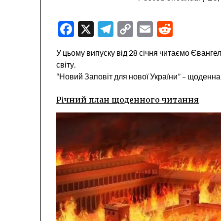
Facebook
X
Telegram
Copy
Email
Reddit
Link
У цьому випуску від 28 січня читаємо Євангел
світу.
“Новий Заповіт для нової України” – щоденн
Річний план щоденного читання
Video
Player