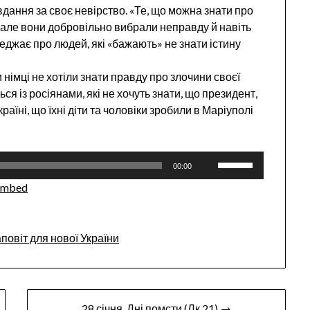
вдання за своє невірство. «Те, що можна знати про
), але вони добровільно вибрали неправду й навіть
еджає про людей, які «бажають» не знати істину
 німці не хотіли знати правду про злочини своєї
ься із росіянами, які не хочуть знати, що президент,
раїні, що їхні діти та чоловіки зробили в Маріуполі
Use
00:00
Up/Down
Embed
Arrow
keys
to
повіт для нової України
increase
or
decrease
volume.
28 січня. Дні помсти (Лк.21) →