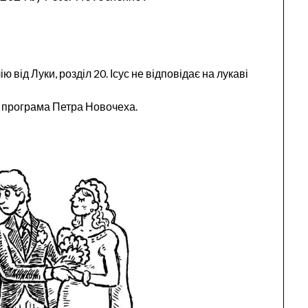
 від Луки, розділ 20. Ісус не відповідає на лукаві
а програма Петра Новочеха.