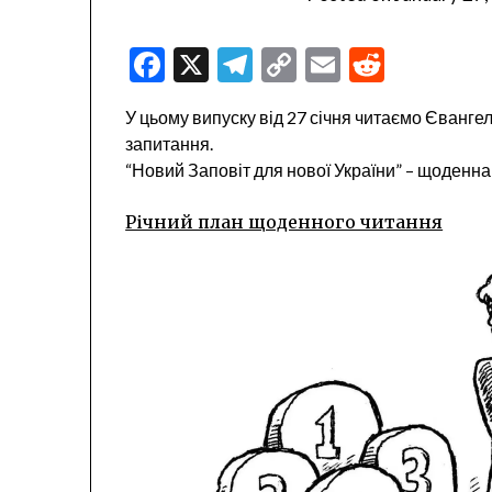
Facebook
X
Telegram
Copy
Email
Reddit
Link
У цьому випуску від 27 січня читаємо Євангелію
запитання.
“Новий Заповіт для нової України” – щоденн
Річний план щоденного читання
Video
Player