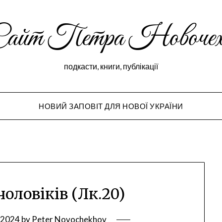
Сайт Петра Новочех
подкасти, книги, публікації
НОВИЙ ЗАПОВІТ ДЛЯ НОВОЇ УКРАЇНИ
Peter Novochekho
 чоловіків (Лк.20)
, 2024
by
Peter Novochekhov