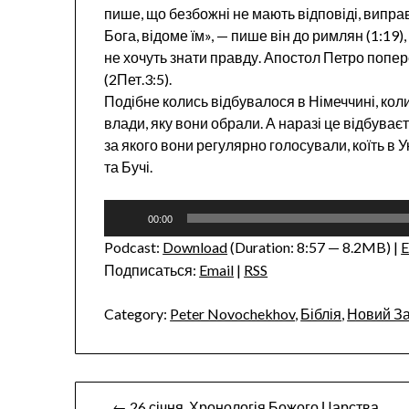
пише, що безбожні не мають відповіді, випра
Бога, відоме їм», — пише він до римлян (1:19
не хочуть знати правду. Апостол Петро попер
(2Пет.3:5).
Подібне колись відбувалося в Німеччині, коли
влади, яку вони обрали. А наразі це відбуваєт
за якого вони регулярно голосували, коїть в Ук
та Бучі.
Audio
00:00
Player
Podcast:
Download
(Duration: 8:57 — 8.2MB) |
Подписаться:
Email
|
RSS
Category:
Peter Novochekhov
,
Біблія
,
Новий За
Post
← 26 січня. Хронологія Божого Царства