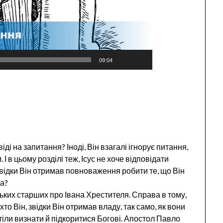
09:04
іді на запитання? Іноді, Він взагалі ігнорує питання,
І в цьому розділі теж, Ісус не хоче відповідати
звідки Він отримав повноваження робити те, що Він
та?
ських старших про Івана Хрестителя. Справа в тому,
хто Він, звідки Він отримав владу, так само, як вони
тіли визнати й підкоритися Богові. Апостол Павло