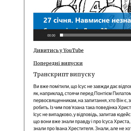
00:00
Дивитись у YouTube
Попередні випуски
Транскрипт випуску
Ви вже помітили, що Ісус не завжди дає відпов
як, наприклад, стоячи перед Понтієм Пилатом. 
первосвященникам, на запитання, хто Він є, 
робить. Із чим пов’язана така поведінка Хрис
Ісус не випадково, у відповідь, запитав юдей
що вони вже знали правду і про Ісуса Христа, 
знали про Івана Хрестителя. Знали, але не хо