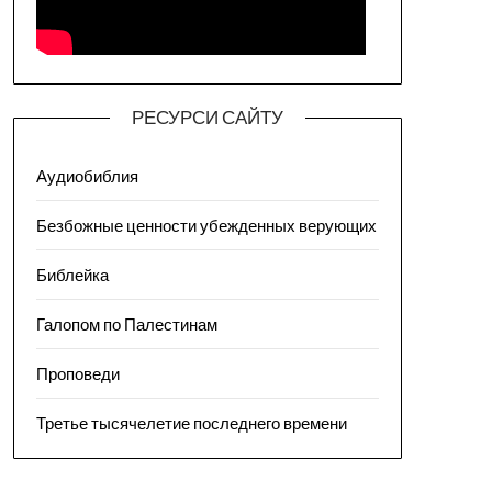
РЕСУРСИ САЙТУ
Аудиобиблия
Безбожные ценности убежденных верующих
Библейка
Галопом по Палестинам
Проповеди
Третье тысячелетие последнего времени