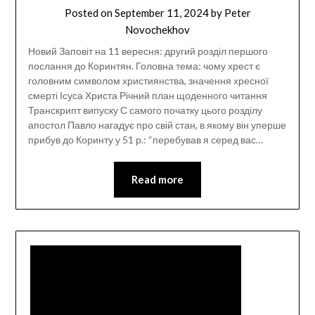
Posted on
September 11, 2024
by
Peter
Novochekhov
Новий Заповіт на 11 вересня: другий розділ першого
послання до Коринтян. Головна тема: чому хрест є
головним символом християнства, значення хресної
смерті Ісуса Христа Річний план щоденного читання
Транскрипт випуску С самого початку цього розділу
апостол Павло нагадує про свій стан, в якому він уперше
прибув до Коринту у 51 р.: “перебував я серед вас…
Read more