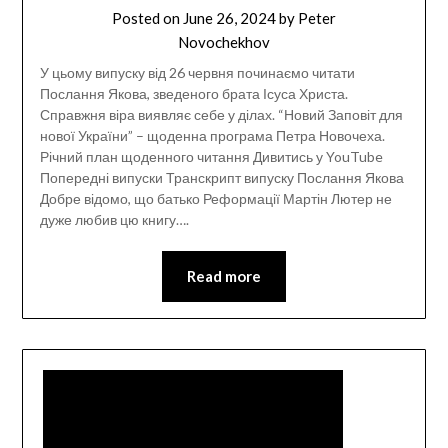
Posted on
June 26, 2024
by
Peter
Novochekhov
У цьому випуску від 26 червня починаємо читати
Послання Якова, зведеного брата Ісуса Христа.
Справжня віра виявляє себе у ділах. “Новий Заповіт для
нової України” – щоденна програма Петра Новочеха.
Річний план щоденного читання Дивитись у YouTube
Попередні випуски Транскрипт випуску Послання Якова
Добре відомо, що батько Реформації Мартін Лютер не
дуже любив цю книгу….
Read more