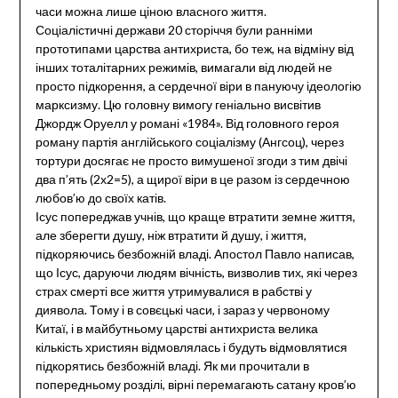
часи можна лише ціною власного життя.
Соціалістичні держави 20 сторіччя були ранніми
прототипами царства антихриста, бо теж, на відміну від
інших тоталітарних режимів, вимагали від людей не
просто підкорення, а сердечної віри в пануючу ідеологію
марксизму. Цю головну вимогу геніально висвітив
Джордж Оруелл у романі «1984». Від головного героя
роману партія англійського соціалізму (Ангсоц), через
тортури досягає не просто вимушеної згоди з тим двічі
два п’ять (2х2=5), а щирої віри в це разом із сердечною
любов’ю до своїх катів.
Ісус попереджав учнів, що краще втратити земне життя,
але зберегти душу, ніж втратити й душу, і життя,
підкоряючись безбожній владі. Апостол Павло написав,
що Ісус, даруючи людям вічність, визволив тих, які через
страх смерті все життя утримувалися в рабстві у
диявола. Тому і в совєцькі часи, і зараз у червоному
Китаї, і в майбутньому царстві антихриста велика
кількість християн відмовлялась і будуть відмовлятися
підкорятись безбожній владі. Як ми прочитали в
попередньому розділі, вірні перемагають сатану кров’ю