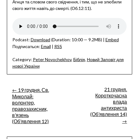
Агнця та словом свого свідчення, і тим, що не злюбили
свого життя навіть до смерті. (Об.12:11).
Podcast:
Download
(Duration: 10:00 — 9.2MB) |
Embed
Подписаться:
Email
|
RSS
Category:
Peter Novochekhov
,
Біблія
,
Новий Заповіт для
нової України
Post
21 грудня.
← 19 грудня. Св.
Короткочасна
Миколай:
navigation
влада
волонтер,
антихриста
правозахисник,
(Об’явлення 14)
в’язень
→
(Об’явлення 12)