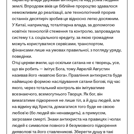
землі. Впродовж віків це біблійне пророцтво здавалося
неможливим до реалізації, але технологічний прорив
останніх десятиріч зробив це відносно легко досяжним.
У Китаї, наприклад, тоталітарна влада, за допомогою
новітніх технологій стеження та контролю, запровадила
систему т.з. соціального кредиту, за якою громадяни
можуть користуватися сервісами, транспортом,
фінансами лише на умовах правильної, з погляду уряду,
поведінки.
Отці церкви вчили, що оскільки сатана не є творець, усе,
що він робить — імітує Бога, тому Аврелій Августин
називав його «мавпою Бога». Правління антихриста буде
найвищою формою наслідування сатани Богові, під час
якого, через тотальний контроль він імітуватиме
всезнаючого, всемогутнього Творця. Як бог, він
вимагатиме підкорення не лише тіл, а й душ людей, але
на відміну від Христа, домагатися того буде не своєю
любов’ю (бо людей він ненавидить), а примусом,
загрозами смерті. Знаки антихриста на правицях і чолах
людей є символом повного й безумовного підкорення
дияволові та його ставленикові. Зберегти душу в такі