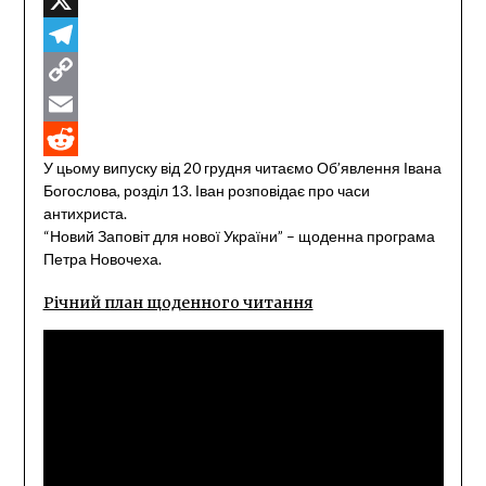
X
Telegram
Copy
Link
Email
У цьому випуску від 20 грудня читаємо Об’явлення Івана
Reddit
Богослова, розділ 13. Іван розповідає про часи
антихриста.
“Новий Заповіт для нової України” – щоденна програма
Петра Новочеха.
Річний план щоденного читання