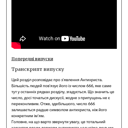
Попередні випуски
Транскрипт випуску
Цей розділ розповідає про з’явлення Антихриста.
Більшість людей пов’язує його із числом 666, яке саме
тут у останніх рядках розділу, згадується. Що значить це
число, досі точаться дискусії, жодне з припущень не є
переконливим. Отже, здебільшого, число 666
залишається радше символом антихриста, ніж його
конкретним ім’ям.
Головне, на що варто звернути увагу, це тотальний
характер влади держави антихриста над усіма людьми