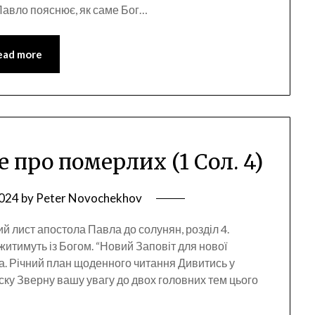
 Павло пояснює, як саме Бог…
ead more
е про померлих (1 Сол. 4)
2024
by
Peter Novochekhov
й лист апостола Павла до солунян, розділ 4.
житимуть із Богом. “Новий Заповіт для нової
а. Річний план щоденного читання Дивитись у
ку Зверну вашу увагу до двох головних тем цього