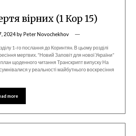
ертя вірних (1 Кор 15)
7, 2024
by
Peter Novochekhov
озділу 1-го послання до Коринтян. В цьому розділі
есіння мертвих. “Новий Заповіт для нової України”
 план щоденного читання Транскрипт випуску На
 сумнівалися у реальності майбутнього воскресіння
ead more