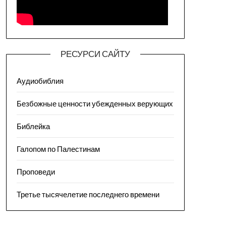
РЕСУРСИ САЙТУ
Аудиобиблия
Безбожные ценности убежденных верующих
Библейка
Галопом по Палестинам
Проповеди
Третье тысячелетие последнего времени