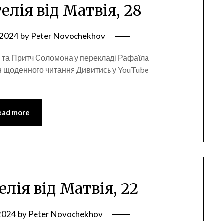
гелія від Матвія, 28
 2024
by
Peter Novochekhov
 та Притч Соломона у перекладі Рафаїла
н щоденного читання Дивитись у YouTube
ead more
елія від Матвія, 22
 2024
by
Peter Novochekhov