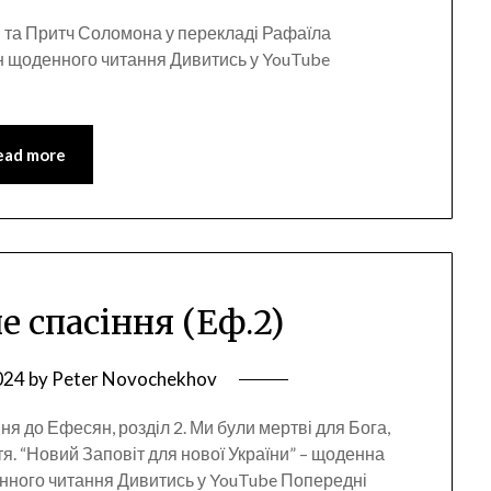
 та Притч Соломона у перекладі Рафаїла
н щоденного читання Дивитись у YouTube
ead more
не спасіння (Еф.2)
024
by
Peter Novochekhov
я до Ефесян, розділ 2. Ми були мертві для Бога,
тя. “Новий Заповіт для нової України” – щоденна
нного читання Дивитись у YouTube Попередні