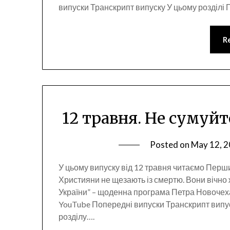
випуски Транскрипт випуску У цьому розділі
R
12 травня. Не сумуйт
Posted on
May 12, 
У цьому випуску від 12 травня читаємо Перши
Християни не щезають із смертю. Вони вічно 
України” – щоденна програма Петра Новочех
YouTube Попередні випуски Транскрипт випус
розділу….