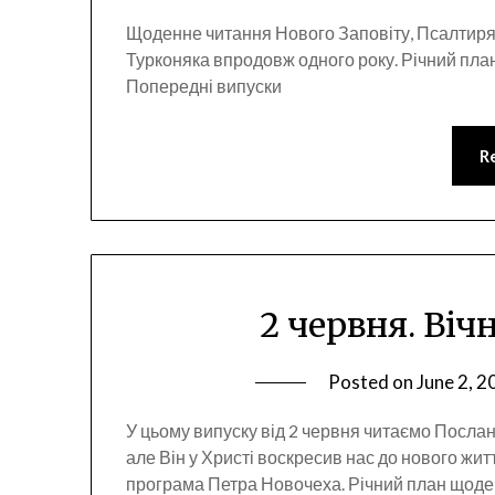
Щоденне читання Нового Заповіту, Псалтиря
Турконяка впродовж одного року. Річний пла
Попередні випуски
R
2 червня. Віч
Posted on
June 2, 2
У цьому випуску від 2 червня читаємо Посланн
але Він у Христі воскресив нас до нового жит
програма Петра Новочеха. Річний план щоде