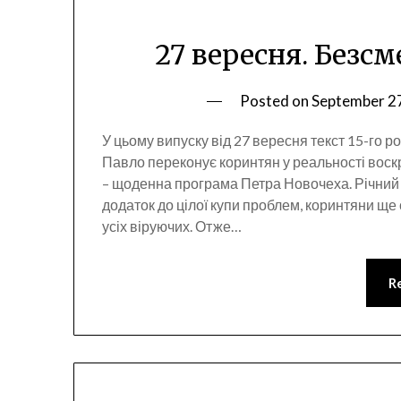
27 вересня. Безсм
Posted on
September 2
У цьому випуску від 27 вересня текст 15-го р
Павло переконує коринтян у реальності воскр
– щоденна програма Петра Новочеха. Річний
додаток до цілої купи проблем, коринтяни ще
усіх віруючих. Отже…
R