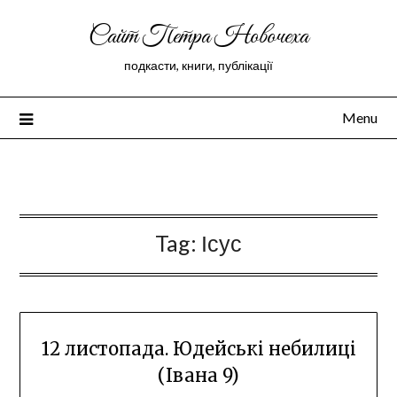
Сайт Петра Новочеха
подкасти, книги, публікації
Menu
Peter Novochekhov
Tag:
Ісус
12 листопада. Юдейські небилиці
(Івана 9)