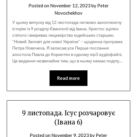
Posted on
November 12, 2023
by
Peter
Novochekhov
У цьому випуску від 12 листопада читаємо захоплюючу
історію із 9 розділу Євангелії від Івана. Христос зцілює
сліпого і викриває лицемірство юдейських старшин.
“Новий Заповіт для нової України” – щоденна програма
Петра Новочеха. Я записав усе Перше послання
апостола Павла до Коринтян в одному mp3 аудіофайлі.
Це видання незвичайне тим, що в ньому немає поділу…
Read more
9 листопада. Ісус розчаровує
(Івана 6)
Posted on
November 9, 2023
by
Peter