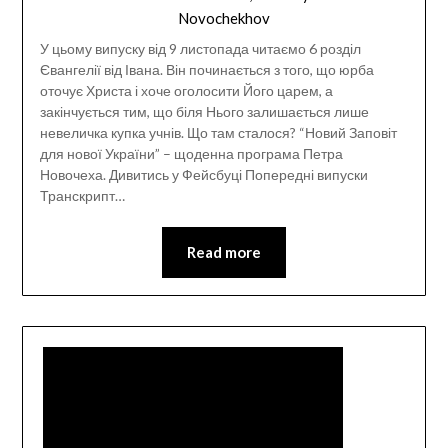
Novochekhov
У цьому випуску від 9 листопада читаємо 6 розділ
Євангелії від Івана. Він починається з того, що юрба
оточує Христа і хоче оголосити Його царем, а
закінчується тим, що біля Нього залишається лише
невеличка купка учнів. Що там сталося? “Новий Заповіт
для нової України” – щоденна програма Петра
Новочеха. Дивитись у Фейсбуці Попередні випуски
Транскрипт…
Read more