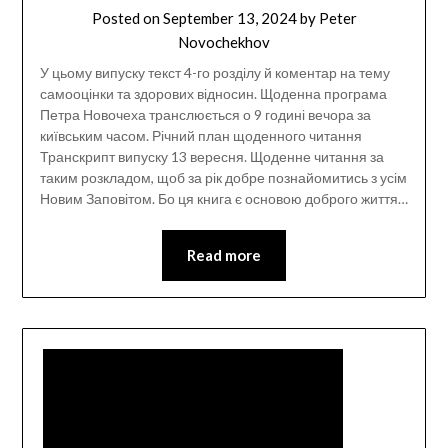
Posted on
September 13, 2024
by
Peter
Novochekhov
У цьому випуску текст 4-го розділу й коментар на тему
самооцінки та здорових відносин. Щоденна програма
Петра Новочеха транслюється о 9 годині вечора за
київським часом. Річний план щоденного читання
Транскрипт випуску 13 вересня. Щоденне читання за
таким розкладом, щоб за рік добре познайомитись з усім
Новим Заповітом. Бо ця книга є основою доброго життя…
Read more