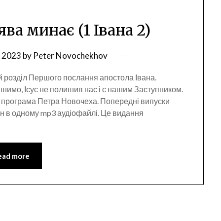
ва минає (1 Івана 2)
, 2023
by
Peter Novochekhov
й розділ Першого послання апостола Івана.
ішимо, Ісус не полишив нас і є нашим Заступником.
а програма Петра Новочеха. Попередні випуски
 в одному mp3 аудіофайлі. Це видання
ead more