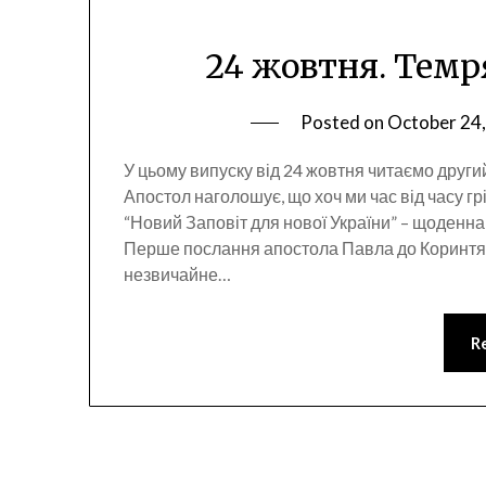
24 жовтня. Темря
Posted on
October 24
У цьому випуску від 24 жовтня читаємо други
Апостол наголошує, що хоч ми час від часу гр
“Новий Заповіт для нової України” – щоденн
Перше послання апостола Павла до Коринтян
незвичайне…
R