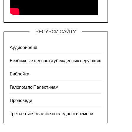
РЕСУРСИ САЙТУ
Аудиобиблия
Безбожные ценности убежденных верующих
Библейка
Галопом по Палестинам
Проповеди
Третье тысячелетие последнего времени