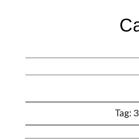
Са
Tag:
З