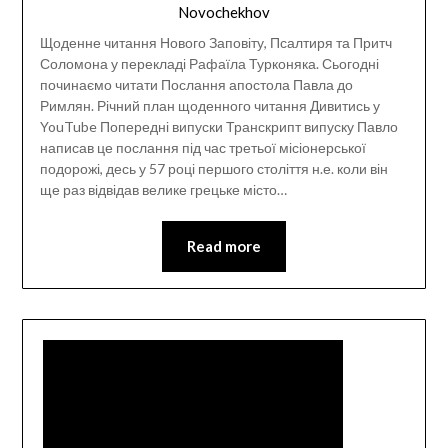
Novochekhov
Щоденне читання Нового Заповіту, Псалтиря та Притч
Соломона у перекладі Рафаїла Турконяка. Сьогодні
починаємо читати Послання апостола Павла до
Римлян. Річний план щоденного читання Дивитись у
YouTube Попередні випуски Транскрипт випуску Павло
написав це послання під час третьої місіонерської
подорожі, десь у 57 році першого століття н.е. коли він
ще раз відвідав велике грецьке місто…
Read more