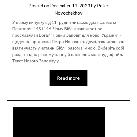
Posted on
December 11, 2023
by
Peter
Novochekhov
У цьому випуску від 11 грудня читаємо два псалми із
Псалтиря: 145 і 146. Чому Біблія закликає нас
прославляти Бога? “Новий Заповіт для нової України” –
щоденна програма Петра Новочеха. Друзі, закликаю вас
взяти участь у читанні Біблії разом зі мною. Виберіть собі
розділ згідно річному плану й надішліть мені аудіофайл.
Текст Нового Заповіту у…
Read more