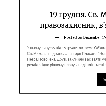
19 грудня. Св. 
правозахисник, в’
Posted on
December 19
У цьому випуску від 19 грудня читаємо Об’яв
Св. Миколая від капелана Ігоря Плохого. “Но
Петра Новочеха. Друзі, закликаю вас взяти уча
розділ згідно річному плану й надішліть мені
R