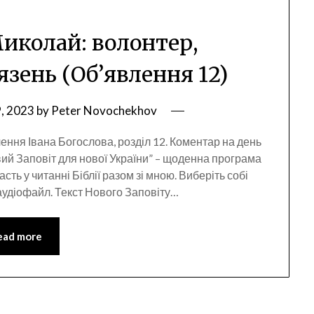
Миколай: волонтер,
язень (Об’явлення 12)
, 2023
by
Peter Novochekhov
лення Івана Богослова, розділ 12. Коментар на день
вий Заповіт для нової України” – щоденна програма
сть у читанні Біблії разом зі мною. Виберіть собі
 аудіофайл. Текст Нового Заповіту…
ead more