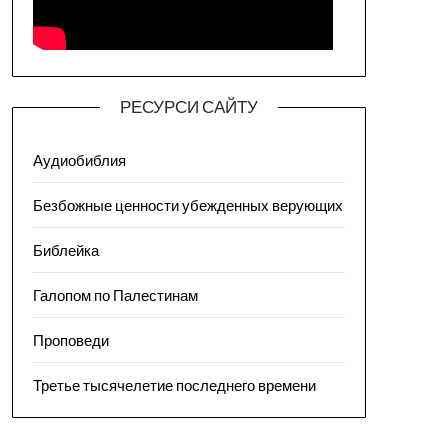
РЕСУРСИ САЙТУ
Аудиобиблия
Безбожные ценности убежденных верующих
Библейка
Галопом по Палестинам
Проповеди
Третье тысячелетие последнего времени