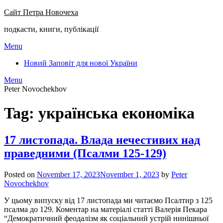
Сайт Петра Новочеха
подкасти, книги, публікації
Menu
Новий Заповіт для нової України
Menu
Peter Novochekhov
Tag:
українська економіка
17 листопада. Влада нечестивих над
праведними (Псалми 125-129)
Posted on
November 17, 2023
November 1, 2023
by
Peter
Novochekhov
У цьому випуску від 17 листопада ми читаємо Псалтир з 125
псалма до 129. Коментар на матеріалі статті Валерія Пекара
“Демократичний феодалізм як соціальний устрій нинішньої