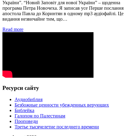
України”. “Новий Заповіт для нової України” – щоденна
програма Петра Новочеха. Я записав усе Перше послання
апостола Павла до Коринтян в одному mp3 аудіофайлі. Це
видання незвичайне тим, що…
Read more
Ресурси сайту
Аудиобиблия
Безбожные ценности убежденных верующих
Библейка
Галопом по Палестинам
Проповеди
Третье тысячелетие последнего времени