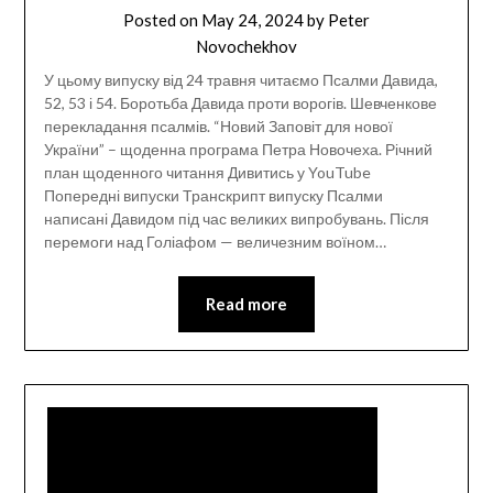
Posted on
May 24, 2024
by
Peter
Novochekhov
У цьому випуску від 24 травня читаємо Псалми Давида,
52, 53 і 54. Боротьба Давида проти ворогів. Шевченкове
перекладання псалмів. “Новий Заповіт для нової
України” – щоденна програма Петра Новочеха. Річний
план щоденного читання Дивитись у YouTube
Попередні випуски Транскрипт випуску Псалми
написані Давидом під час великих випробувань. Після
перемоги над Голіафом — величезним воїном…
Read more