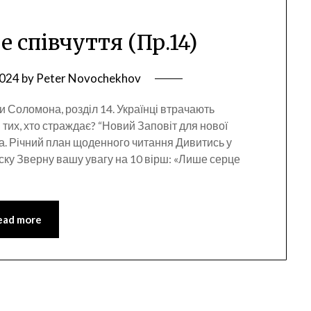
 співчуття (Пр.14)
2024
by
Peter Novochekhov
и Соломона, розділ 14. Українці втрачають
 тих, хто страждає? “Новий Заповіт для нової
а. Річний план щоденного читання Дивитись у
ку Зверну вашу увагу на 10 вірш: «Лише серце
ead more