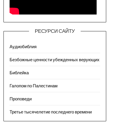
РЕСУРСИ САЙТУ
Аудиобиблия
Безбожные ценности убежденных верующих
Библейка
Галопом по Палестинам
Проповеди
Третье тысячелетие последнего времени