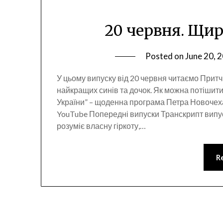
20 червня. Щире
Posted on
June 20, 
У цьому випуску від 20 червня читаємо Притч
найкращих синів та дочок. Як можна потішити
України” – щоденна програма Петра Новочех
YouTube Попередні випуски Транскрипт випус
розуміє власну гіркоту,…
R