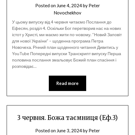
Posted on
June 4, 2024
by
Peter
Novochekhov
У цьому випуску від 4 червня читаємо Послання до
Ефесян, розділ 4. Оскільки Бог перетворив нас на нових
істот у Христі, ми маємо жити по-новому. “Новий Заповіт
для нової України” – щоденна програма Петра
Новочеха. Річний план щоденного читання Дивитись у
YouTube Попередні випуски Транскрипт випуску Перша
половина послання змальовує Божий план спасіння і
розповідає…
Read more
3 червня. Божа таємниця (Еф.3)
Posted on
June 3, 2024
by
Peter