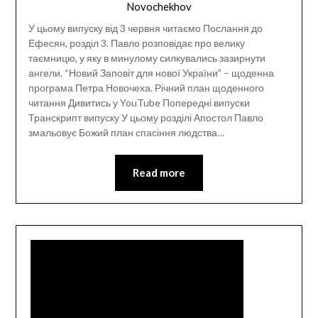
Novochekhov
У цьому випуску від 3 червня читаємо Послання до
Ефесян, розділ 3. Павло розповідає про велику
таємницю, у яку в минулому силкувались зазирнути
ангели. “Новий Заповіт для нової України” – щоденна
програма Петра Новочеха. Річний план щоденного
читання Дивитись у YouTube Попередні випуски
Транскрипт випуску У цьому розділі Апостол Павло
змальовує Божий план спасіння людства…
Read more