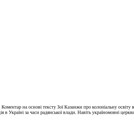
2. Коментар на основі тексту Зої Казанжи про колоніальну освіту
 в Україні за часи радянської влади. Навіть україномовні церкв