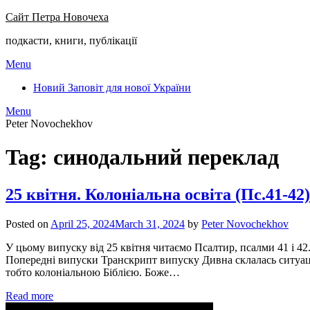
Сайт Петра Новочеха
подкасти, книги, публікації
Menu
Новий Заповіт для нової України
Menu
Peter Novochekhov
Tag:
синодальний переклад
25 квітня. Колоніальна освіта (Пс.41-42)
Posted on
April 25, 2024
March 31, 2024
by
Peter Novochekhov
У цьому випуску від 25 квітня читаємо Псалтир, псалми 41 і 4
Попередні випуски Транскрипт випуску Дивна склалась ситуація
тобто колоніальною Біблією. Боже…
Read more