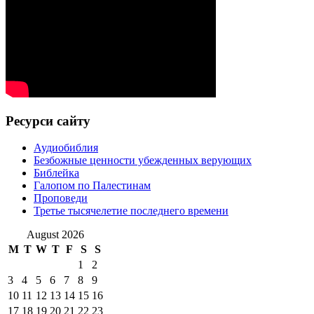
Ресурси сайту
Аудиобиблия
Безбожные ценности убежденных верующих
Библейка
Галопом по Палестинам
Проповеди
Третье тысячелетие последнего времени
August 2026
M
T
W
T
F
S
S
1
2
3
4
5
6
7
8
9
10
11
12
13
14
15
16
17
18
19
20
21
22
23