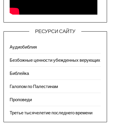
РЕСУРСИ САЙТУ
Аудиобиблия
Безбожные ценности убежденных верующих
Библейка
Галопом по Палестинам
Проповеди
Третье тысячелетие последнего времени