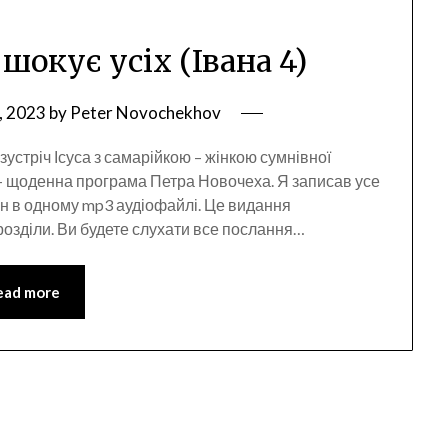
 шокує усіх (Івана 4)
, 2023
by
Peter Novochekhov
зустріч Ісуса з самарійкою – жінкою сумнівної
” – щоденна програма Петра Новочеха. Я записав усе
 в одному mp3 аудіофайлі. Це видання
розділи. Ви будете слухати все послання…
ead more