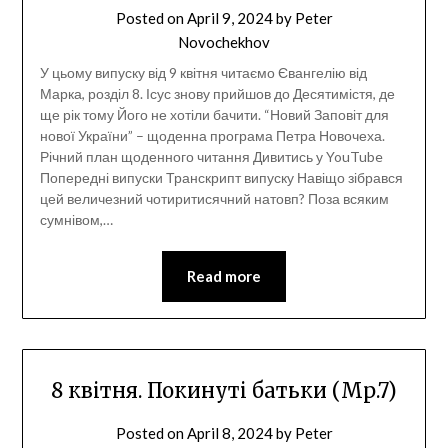
Posted on
April 9, 2024
by
Peter
Novochekhov
У цьому випуску від 9 квітня читаємо Євангелію від
Марка, розділ 8. Ісус знову прийшов до Десятимістя, де
ще рік тому Його не хотіли бачити. “Новий Заповіт для
нової України” – щоденна програма Петра Новочеха.
Річний план щоденного читання Дивитись у YouTube
Попередні випуски Транскрипт випуску Навіщо зібрався
цей величезний чотиритисячний натовп? Поза всяким
сумнівом,…
Read more
8 квітня. Покинуті батьки (Мр.7)
Posted on
April 8, 2024
by
Peter