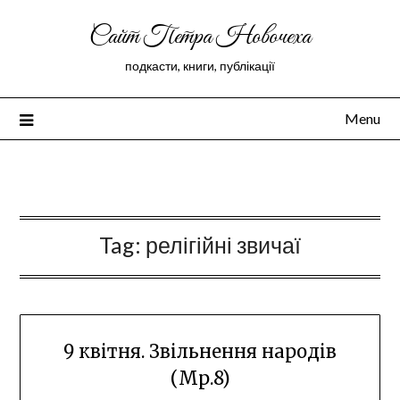
Сайт Петра Новочеха
подкасти, книги, публікації
Menu
Peter Novochekhov
Tag:
релігійні звичаї
9 квітня. Звільнення народів
(Мр.8)