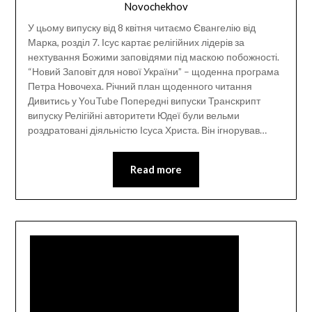
Novochekhov
У цьому випуску від 8 квітня читаємо Євангелію від
Марка, розділ 7. Ісус картає релігійних лідерів за
нехтування Божими заповідями під маскою побожності.
“Новий Заповіт для нової України” – щоденна програма
Петра Новочеха. Річний план щоденного читання
Дивитись у YouTube Попередні випуски Транскрипт
випуску Релігійні авторитети Юдеї були вельми
роздратовані діяльністю Ісуса Христа. Він ігнорував…
Read more