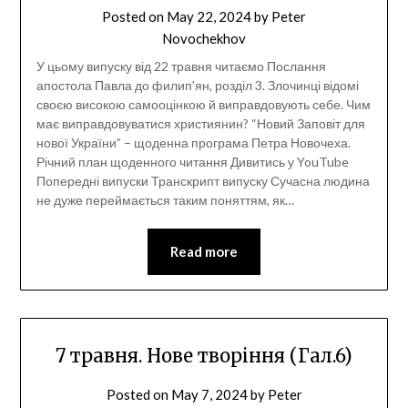
Posted on
May 22, 2024
by
Peter
Novochekhov
У цьому випуску від 22 травня читаємо Послання
апостола Павла до филип’ян, розділ 3. Злочинці відомі
своєю високою самооцінкою й виправдовують себе. Чим
має виправдовуватися християнин? “Новий Заповіт для
нової України” – щоденна програма Петра Новочеха.
Річний план щоденного читання Дивитись у YouTube
Попередні випуски Транскрипт випуску Сучасна людина
не дуже переймається таким поняттям, як…
Read more
7 травня. Нове творіння (Гал.6)
Posted on
May 7, 2024
by
Peter