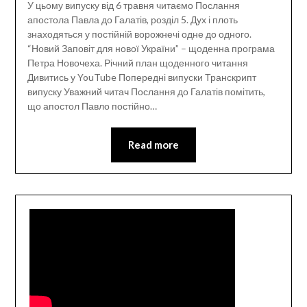
У цьому випуску від 6 травня читаємо Послання
апостола Павла до Галатів, розділ 5. Дух і плоть
знаходяться у постійній ворожнечі одне до одного.
“Новий Заповіт для нової України” – щоденна програма
Петра Новочеха. Річний план щоденного читання
Дивитись у YouTube Попередні випуски Транскрипт
випуску Уважний читач Послання до Галатів помітить,
що апостол Павло постійно…
Read more