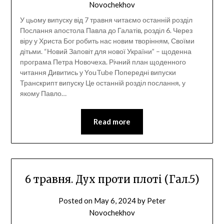
Novochekhov
У цьому випуску від 7 травня читаємо останній розділ
Послання апостола Павла до Галатів, розділ 6. Через
віру у Христа Бог робить нас новим творінням, Своїми
дітьми. “Новий Заповіт для нової України” – щоденна
програма Петра Новочеха. Річний план щоденного
читання Дивитись у YouTube Попередні випуски
Транскрипт випуску Це останній розділ послання, у
якому Павло…
Read more
6 травня. Дух проти плоті (Гал.5)
Posted on
May 6, 2024
by
Peter
Novochekhov