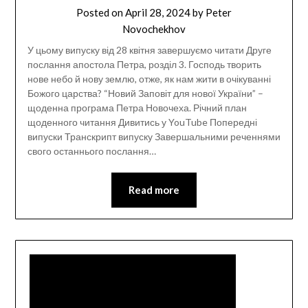
Posted on
April 28, 2024
by
Peter
Novochekhov
У цьому випуску від 28 квітня завершуємо читати Друге
послання апостола Петра, розділ 3. Господь творить
нове небо й нову землю, отже, як нам жити в очікуванні
Божого царства? “Новий Заповіт для нової України” –
щоденна програма Петра Новочеха. Річний план
щоденного читання Дивитись у YouTube Попередні
випуски Транскрипт випуску Завершальними реченнями
свого останнього послання…
Read more