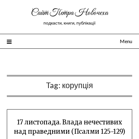
Сайт Петра Новочеха
подкасти, книги, публікації
Menu
Peter Novochekhov
Tag:
корупція
17 листопада. Влада нечестивих
над праведними (Псалми 125-129)