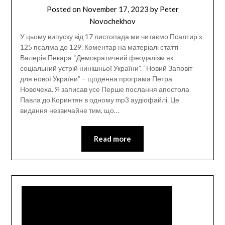
Posted on
November 17, 2023
by
Peter
Novochekhov
У цьому випуску від 17 листопада ми читаємо Псалтир з
125 псалма до 129. Коментар на матеріалі статті
Валерія Пекара “Демократичний феодалізм як
соціальний устрій нинішньої України”. “Новий Заповіт
для нової України” – щоденна програма Петра
Новочеха. Я записав усе Перше послання апостола
Павла до Коринтян в одному mp3 аудіофайлі. Це
видання незвичайне тим, що…
Read more