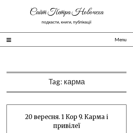
Сайт Петра Новочеха
подкасти, книги, публікації
Menu
Peter Novochekhov
Tag:
карма
20 вересня. 1 Кор 9. Карма і
привілеї