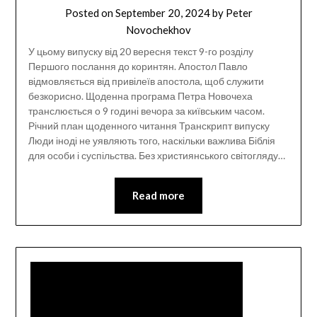
Posted on
September 20, 2024
by
Peter
Novochekhov
У цьому випуску від 20 вересня текст 9-го розділу
Першого послання до коринтян. Апостол Павло
відмовляється від привілеїв апостола, щоб служити
безкорисно. Щоденна програма Петра Новочеха
транслюється о 9 годині вечора за київським часом.
Річний план щоденного читання Транскрипт випуску
Люди іноді не уявляють того, наскільки важлива Біблія
для особи і суспільства. Без християнського світогляду…
Read more