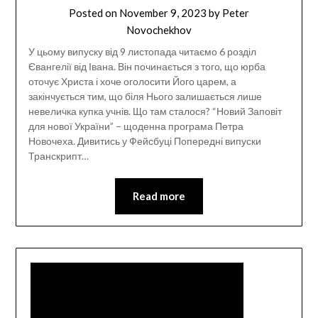
Posted on
November 9, 2023
by
Peter
Novochekhov
У цьому випуску від 9 листопада читаємо 6 розділ
Євангелії від Івана. Він починається з того, що юрба
оточує Христа і хоче оголосити Його царем, а
закінчується тим, що біля Нього залишається лише
невеличка купка учнів. Що там сталося? “Новий Заповіт
для нової України” – щоденна програма Петра
Новочеха. Дивитись у Фейсбуці Попередні випуски
Транскрипт…
Read more