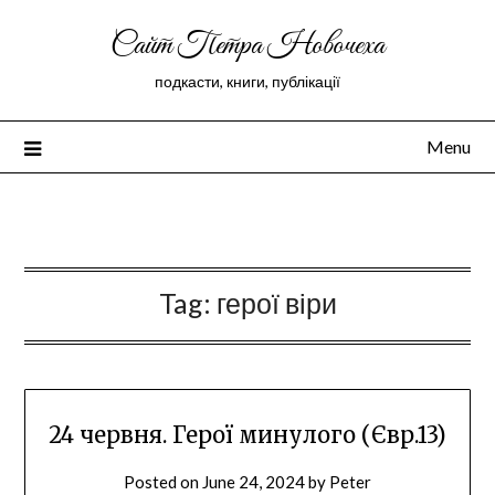
Сайт Петра Новочеха
подкасти, книги, публікації
Menu
Peter Novochekhov
Tag:
герої віри
24 червня. Герої минулого (Євр.13)
Posted on
June 24, 2024
by
Peter