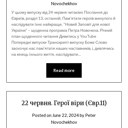
Novochekhov
У цьому випуску від 24 червня читаємо Послання до
Євреїв, розділ 13, останній. Пам’ятати героїв минулого й
наслідувати їхнє найкраще. “Новий Заповіт для нової
України” – щоденна програма Петра Новочеха. Річний
план щоденного читання Дивитись у YouTube
Попередні випуски Транскрипт випуску Боже Слово
заохочує нас пам’ятати наших наставників, і, дивлячись
на кінець їхнього життя, наслідувати…
Read more
22 червня. Герої віри (Євр.11)
Posted on
June 22, 2024
by
Peter
Novochekhov