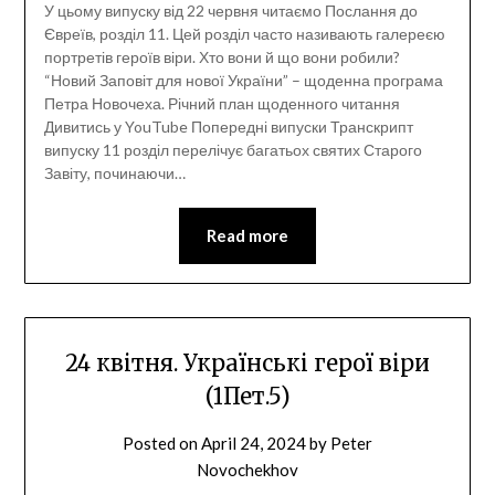
У цьому випуску від 22 червня читаємо Послання до
Євреїв, розділ 11. Цей розділ часто називають галереєю
портретів героїв віри. Хто вони й що вони робили?
“Новий Заповіт для нової України” – щоденна програма
Петра Новочеха. Річний план щоденного читання
Дивитись у YouTube Попередні випуски Транскрипт
випуску 11 розділ перелічує багатьох святих Старого
Завіту, починаючи…
Read more
24 квітня. Українські герої віри
(1Пет.5)
Posted on
April 24, 2024
by
Peter
Novochekhov