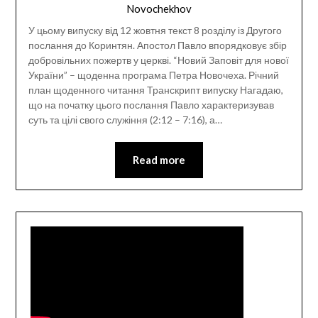
Novochekhov
У цьому випуску від 12 жовтня текст 8 розділу із Другого
послання до Коринтян. Апостол Павло впорядковує збір
добровільних пожертв у церкві. “Новий Заповіт для нової
України” – щоденна програма Петра Новочеха. Річний
план щоденного читання Транскрипт випуску Нагадаю,
що на початку цього послання Павло характеризував
суть та цілі свого служіння (2:12 – 7:16), а…
Read more