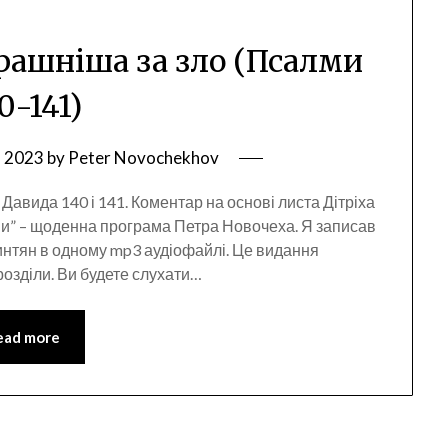
трашніша за зло (Псалми
0-141)
, 2023
by
Peter Novochekhov
Давида 140 і 141. Коментар на основі листа Дітріха
ни” – щоденна програма Петра Новочеха. Я записав
нтян в одному mp3 аудіофайлі. Це видання
розділи. Ви будете слухати…
ead more