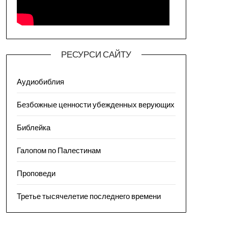
РЕСУРСИ САЙТУ
Аудиобиблия
Безбожные ценности убежденных верующих
Библейка
Галопом по Палестинам
Проповеди
Третье тысячелетие последнего времени