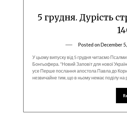
5 грудня. Дурість с
14
Posted on
December 5
У цьому випуску від 5 грудня читаємо Псалми 
Бонгьофера. “Новий Заповіт для нової Украї
усе Перше послання апостола Павла до Кори
незвичайне тим, що в ньому немає поділу на 
R