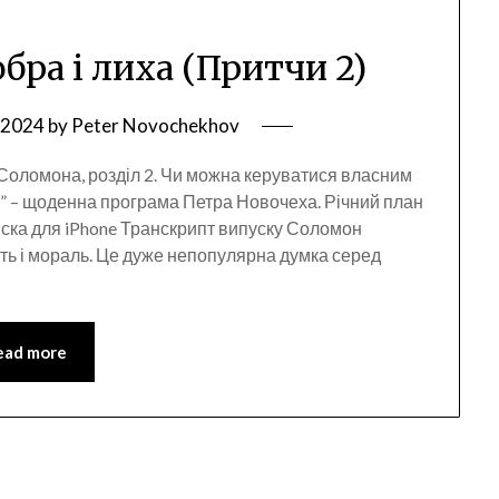
добра і лиха (Притчи 2)
, 2024
by
Peter Novochekhov
 Соломона, розділ 2. Чи можна керуватися власним
и” – щоденна програма Петра Новочеха. Річний план
ска для iPhone Транскрипт випуску Соломон
сть і мораль. Це дуже непопулярна думка серед
ead more