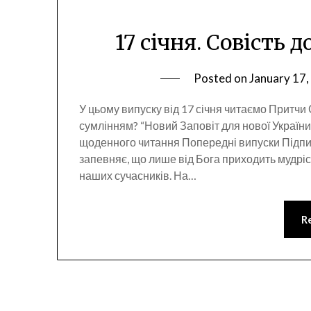
17 січня. Совість 
Posted on
January 17
У цьому випуску від 17 січня читаємо Притчи
сумлінням? “Новий Заповіт для нової Україн
щоденного читання Попередні випуски Підпи
запевняє, що лише від Бога приходить мудрі
наших сучасників. На…
R