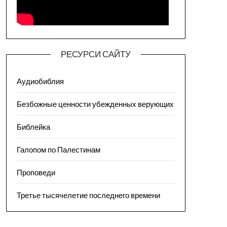
РЕСУРСИ САЙТУ
Аудиобиблия
Безбожные ценности убежденных верующих
Библейка
Галопом по Палестинам
Проповеди
Третье тысячелетие последнего времени