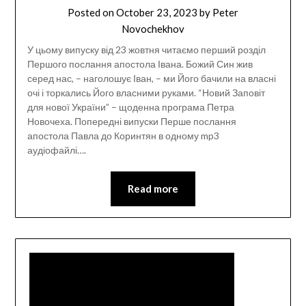
Posted on
October 23, 2023
by
Peter
Novochekhov
У цьому випуску від 23 жовтня читаємо перший розділ
Першого послання апостола Івана. Божий Син жив
серед нас, – наголошує Іван, – ми Його бачили на власні
очі і торкались Його власними руками. “Новий Заповіт
для нової України” – щоденна програма Петра
Новочеха. Попередні випуски Перше послання
апостола Павла до Коринтян в одному mp3
аудіофайлі….
Read more