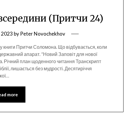
зсередини (Притчи 24)
, 2023
by
Peter Novochekhov
ілу книги Притчи Соломона. Що відбувається, коли
державний апарат. “Новий Заповіт для нової
а. Річний план щоденного читання Транскрипт
іблії, лишається без мудрості. Десятиріччя
ької…
ead more