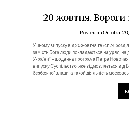
20 жовтня. Вороги 
Posted on
October 20
У цьому випуску від 20 жовтня текст 24 розд
замість Бога люди покладаються на уряд, на 
України” – щоденна програма Петра Новочех
випуску Суспільство, яке відмовляється від Б
безбожної влади, а такой діяльність московс
R