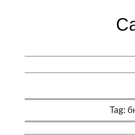
Са
Tag:
б