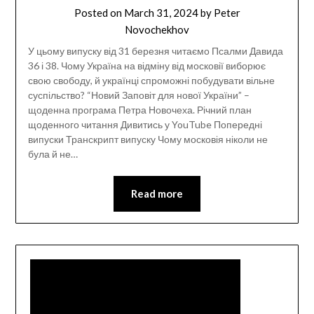
Posted on
March 31, 2024
by
Peter
Novochekhov
У цьому випуску від 31 березня читаємо Псалми Давида
36 і 38. Чому Україна на відміну від московії виборює
свою свободу, й українці спроможні побудувати вільне
суспільство? “Новий Заповіт для нової України” –
щоденна програма Петра Новочеха. Річний план
щоденного читання Дивитись у YouTube Попередні
випуски Транскрипт випуску Чому московія ніколи не
була й не…
Read more