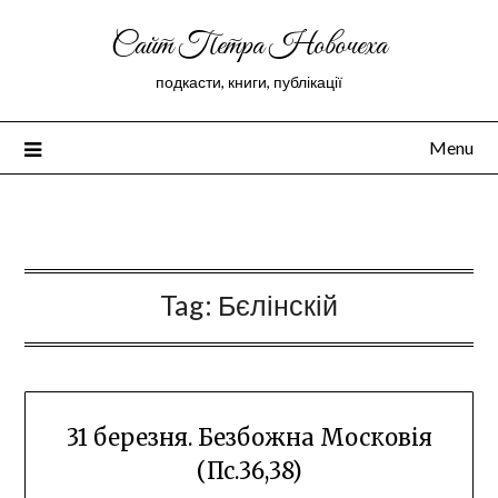
Сайт Петра Новочеха
подкасти, книги, публікації
Menu
Peter Novochekhov
Tag:
Бєлінскій
31 березня. Безбожна Московія
(Пс.36,38)