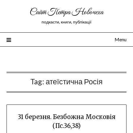
Сайт Петра Новочеха
подкасти, книги, публікації
Menu
Peter Novochekhov
Tag:
атеїстична Росія
31 березня. Безбожна Московія
(Пс.36,38)