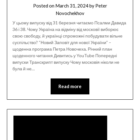
Posted on
March 31, 2024
by
Peter
Novochekhov
У цьому випуску від 31 березня читаємо Псалми Давида
36 і 38. Чому Україна на відміну від московії виборює
свою свободу, й українці спроможні побудувати вільне
суспільство? “Новий Заповіт для нової України” –
щоденна програма Петра Новочеха. Річний план
щоденного читання Дивитись у YouTube Попередні
випуски Транскрипт випуску Чому московія ніколи не
була й не…
Read more